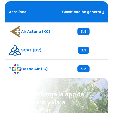
Aerolínea
Clasificación general
Air Astana
(
KC
)
3.8
SCAT
(
DV
)
3.1
Qazaq Air
(
IQ
)
3.8
¡Eh! Descarga la app de
eDestinos y viaja
incluso más