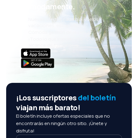
cómodamente.
Nuevas ofertas cada día: vuelos,
vacaciones, escapadas
Cómoda gestión de reservas
¡Todo lo que importa, siempre al
alcance de tu mano!
¡Los suscriptores
del boletín
viajan más barato!
El boletín incluye ofertas especiales que no
encontrarás en ningún otro sitio. ¡Únete y
disfruta!