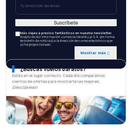
Tu dirección de email
Suscríbete
Más viajes a precios fantásticos en nuestra newsletter.
Acepto recibir información comercial de eSky.pl S.A. (en forma
de boletín de noticias) a la dirección de correo electrónico que
yo he proporcionado.
Mostrar más
¿Buscas vuelos baratos?
Estás en el lugar correcto. Cada día comparamos
cientos de ofertas para mostrarte las mejores.
¡Descúbrelas!