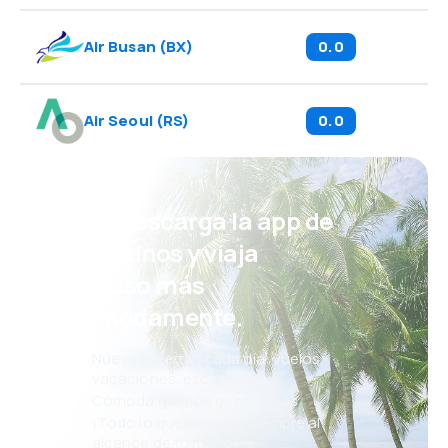
Air Busan
(
BX
)
0.0
Air Seoul
(
RS
)
0.0
¡Eh! Descarga la app de
eDestinos y viaja
incluso más
cómodamente.
Nuevas ofertas cada día: vuelos,
vacaciones, escapadas
Cómoda gestión de reservas
¡Todo lo que importa, siempre al
alcance de tu mano!