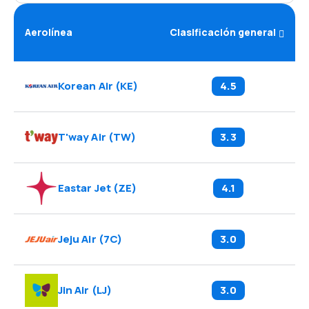
Aerolínea
Clasificación general
Korean Air
(
KE
)
4.5
T'way Air
(
TW
)
3.3
Eastar Jet
(
ZE
)
4.1
Jeju Air
(
7C
)
3.0
Jin Air
(
LJ
)
3.0