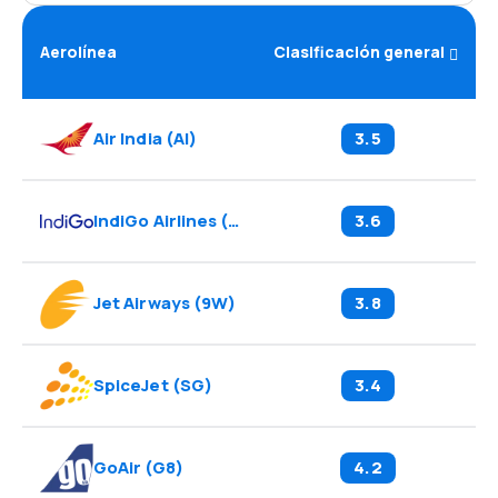
Aerolínea
Clasificación general
Air India
(
AI
)
3.5
IndiGo Airlines
(
6E
)
3.6
Jet Airways
(
9W
)
3.8
SpiceJet
(
SG
)
3.4
GoAir
(
G8
)
4.2