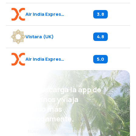
Air India Express
(
I5
)
3.8
Vistara
(
UK
)
4.8
Air India Express
(
IX
)
5.0
¡Eh! Descarga la app de
eDestinos y viaja
incluso más
cómodamente.
Nuevas ofertas cada día: vuelos,