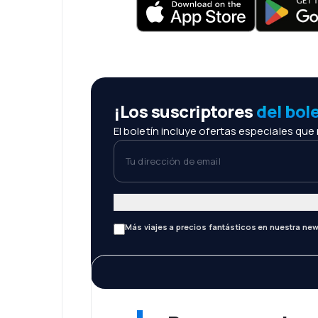
¡Los suscriptores
del bol
El boletín incluye ofertas especiales que
Tu dirección de email
Más viajes a precios fantásticos en nuestra new