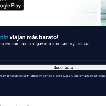
etín
viajan más barato!
 no encontrarás en ningún otro sitio. ¡Únete y disfruta!
Suscríbete
sletter.
Acepto recibir información comercial de eSky.pl S.A. (en forma de boletín de not