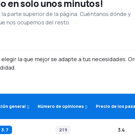
lo en solo unos minutos!
n la parte superior de la página. Cuéntanos dónde y
que nos ocupemos del resto.
 elegir la que mejor se adapte a tus necesidades. 
didad.
ción general
Número de opiniones
Precio de los pas
3.7
219
3.4