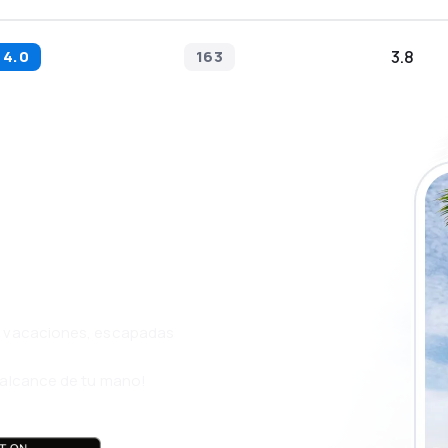
4.0
163
3.8
a app de
ja incluso más
s, vacaciones, escapadas
l alcance de tu mano!