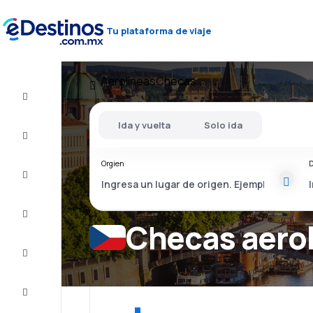
Tu plataforma de viaje
Aerolíneas
Checas
Vuelo+Hotel
Ida y vuelta
Solo ida
Vuelos
baratos
Orgien
D
Viajes
Alojamientos
Checas aero
Ofertas
Completa
el viaje