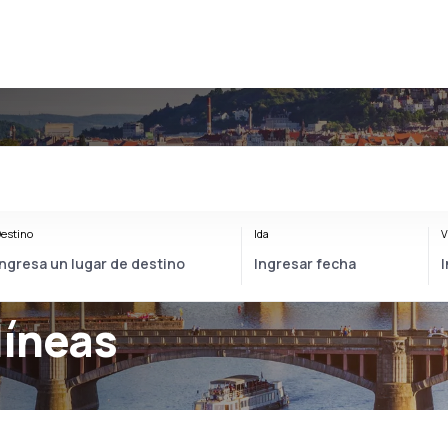
estino
Ida
V
líneas