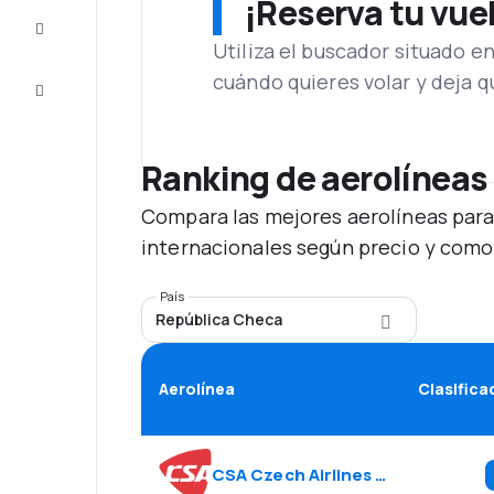
¡Reserva tu vue
Inspiración
y consejos
Utiliza el buscador situado e
cuándo quieres volar y deja 
Atención
al cliente
Ranking de aerolíneas
Compara las mejores aerolíneas para
internacionales según precio y como
País
República Checa
Aerolínea
Clasifica
CSA Czech Airlines
(
OK
)