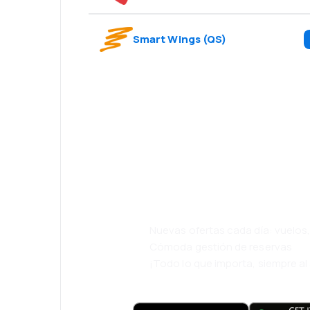
Smart Wings
(
QS
)
¡Eh! Descarga l
eDestinos y via
cómodamente.
Nuevas ofertas cada día: vuelo
Cómoda gestión de reservas
¡Todo lo que importa, siempre a