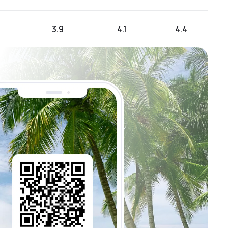
3.9
4.1
4.4