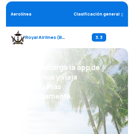
Aerolínea
Clasificación general
Royal Airlines
(
BI
)
3.3
¡Eh! Descarga la app de
eDestinos y viaja
incluso más
cómodamente.
Nuevas ofertas cada día: vuelos,
vacaciones, escapadas
Cómoda gestión de reservas
¡Todo lo que importa, siempre al
alcance de tu mano!