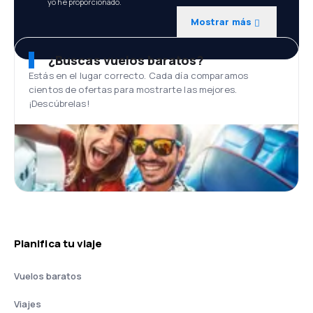
yo he proporcionado.
Mostrar más
¿Buscas vuelos baratos?
Estás en el lugar correcto. Cada día comparamos
cientos de ofertas para mostrarte las mejores.
¡Descúbrelas!
Planifica tu viaje
Vuelos baratos
Viajes