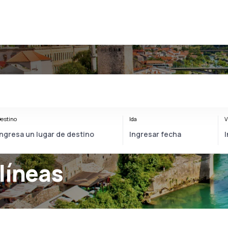
estino
Ida
V
líneas