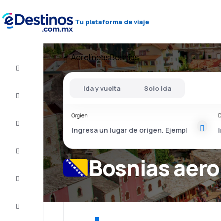
Tu plataforma de viaje
Aerolíneas
Bosnias
Vuelo+Hotel
Ida y vuelta
Solo ida
Vuelos
baratos
Orgien
D
Viajes
Alojamientos
Bosnias aero
Ofertas
Completa
el viaje