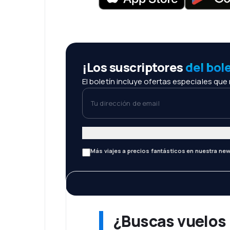
¡Los suscriptores
del bol
El boletín incluye ofertas especiales que
Tu dirección de email
Más viajes a precios fantásticos en nuestra new
¿Buscas vuelos