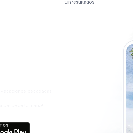
Sin resultados
a app de
ja incluso más
s, vacaciones, escapadas
l alcance de tu mano!