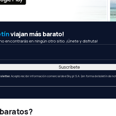
etín
viajan más barato!
 no encontrarás en ningún otro sitio. ¡Únete y disfruta!
Suscríbete
sletter.
Acepto recibir información comercial de eSky.pl S.A. (en forma de boletín de not
 baratos?