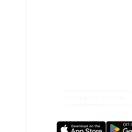
¡Eh! Descarga l
eDestinos y via
cómodamente.
Nuevas ofertas cada día: vuelo
Cómoda gestión de reservas
¡Todo lo que importa, siempre a