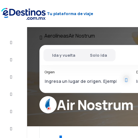
Tu plataforma de viaje
Aerolíneas
Air Nostrum
Vuelo+Hotel
Ida y vuelta
Solo ida
Vuelos
baratos
Orgien
D
Viajes
Alojamientos
Air Nostrum
Ofertas
Completa
el viaje