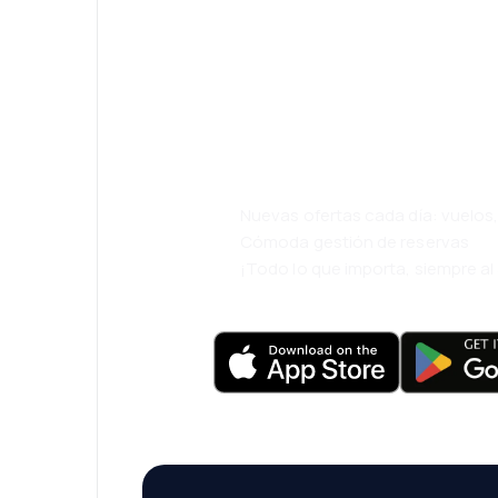
¡Eh! Descarga l
eDestinos y via
cómodamente.
Nuevas ofertas cada día: vuelo
Cómoda gestión de reservas
¡Todo lo que importa, siempre a