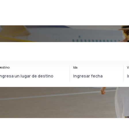
estino
Ida
V