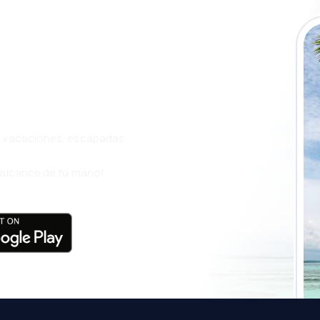
a app de
ja incluso más
s, vacaciones, escapadas
l alcance de tu mano!