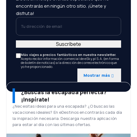
encontrarás en ningún otro sitio. ¡Únete y
disfruta!
Tu dirección de email
Suscríbete
Más viajes a precios fantásticos en nuestra newsletter.
Acepto recibir información comercial de eSky.pl S.A. (en forma
de boletín de noticias) a la dirección de correo electrónico que
yo he proporcionado.
Mostrar más
¿Buscas la escapada perfecta?
¡Inspírate!
¿Necesitas ideas para una escapada? ¿O buscas las
vacaciones ideales? En eDestinos encontrarás cada día
la inspiración necesaria. Descarga nuestra aplicación
para estar al día con las últimas ofertas.