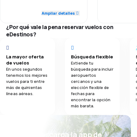
5.0
Puntualidad
Puntualidad
Ampliar detalles
3.0
Comidas
5.0
Red de conexiones
Red de conex
¿Por qué vale la pena reservar vuelos con
5.0
eDestinos?
Precio del billete
Precio del bill
5.0
Comodidad de viaje
Comodidad de
La mayor oferta
Búsqueda flexible
5.0
de vuelos
Transporte de equipaje
Extiende tu
Transporte de
En unos segundos
búsqueda para incluir
tenemos los mejores
aeropuertos
5.0
Comidas
vuelos para ti entre
cercanos y una
Comidas
más de quinientas
elección flexible de
líneas aéreas.
fechas para
encontrar la opción
más barata.
¡Eh! Descarga la app de