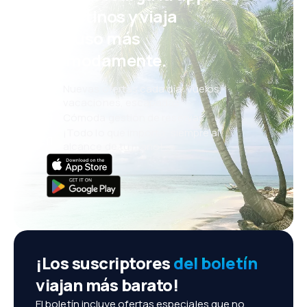
eDestinos y viaja
incluso más
cómodamente.
Nuevas ofertas cada día: vuelos,
vacaciones, escapadas
Cómoda gestión de reservas
¡Todo lo que importa, siempre al
alcance de tu mano!
¡Los suscriptores
del boletín
viajan más barato!
El boletín incluye ofertas especiales que no