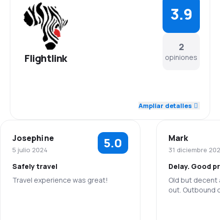
3.9
2
Flightlink
opiniones
4.0
Personal
Ampliar detalles
3.0
Puntualidad
Josephine
Mark
5.0
4.0
Red de conexiones
5 julio 2024
31 diciembre 20
Safely travel
Delay. Good pr
5.0
Precio del billete
Travel experience was great!
Old but decent a
out. Outbound de
4.0
Comodidad de viaje
5.0
Personal
Personal
4.5
Transporte de equipaje