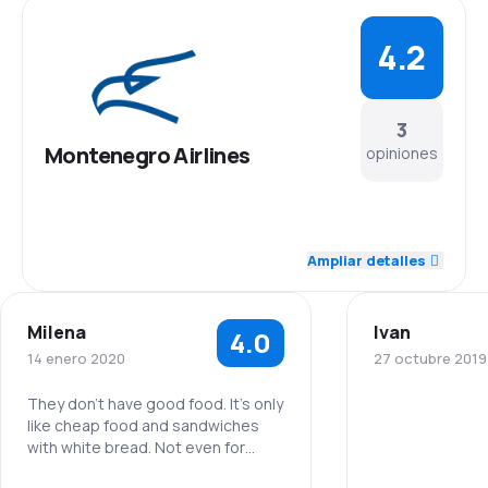
4.2
3
Montenegro Airlines
opiniones
4.3
Personal
Ampliar detalles
5.0
Puntualidad
Milena
Ivan
4.0
4.7
Red de conexiones
14 enero 2020
27 octubre 2019
3.3
Precio del billete
They don’t have good food. It’s only
like cheap food and sandwiches
Personal
with white bread. Not even for
4.0
Comodidad de viaje
people that are allergic to white
Puntualidad