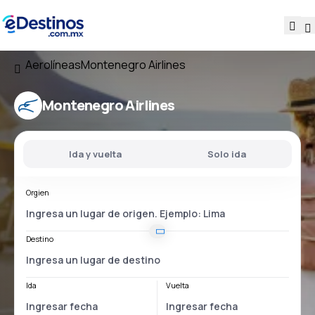
Aerolíneas
Montenegro Airlines
Montenegro Airlines
Ida y vuelta
Solo ida
Orgien
Destino
Ida
Vuelta