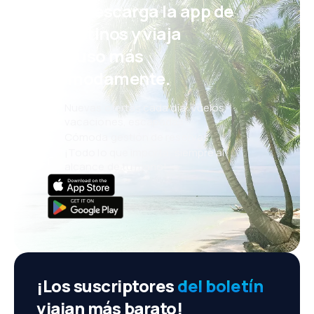
¡Eh! Descarga la app de
eDestinos y viaja
incluso más
cómodamente.
Nuevas ofertas cada día: vuelos,
vacaciones, escapadas
Cómoda gestión de reservas
¡Todo lo que importa, siempre al
alcance de tu mano!
¡Los suscriptores
del boletín
viajan más barato!