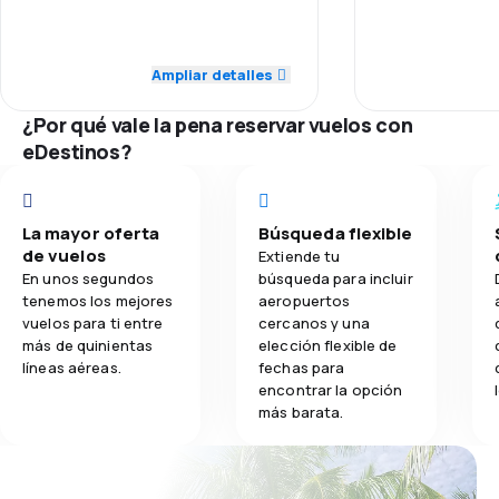
bread they have something else
4.0
Personal
5.0
Transporte de equipaje
Red de conex
5.0
Puntualidad
Ampliar detalles
2.7
Comidas
Precio del bill
5.0
Red de conexiones
¿Por qué vale la pena reservar vuelos con
eDestinos?
Comodidad de
5.0
Precio del billete
Transporte de
3.0
Comodidad de viaje
La mayor oferta
Búsqueda flexible
de vuelos
Extiende tu
Comidas
5.0
Transporte de equipaje
En unos segundos
búsqueda para incluir
tenemos los mejores
aeropuertos
vuelos para ti entre
cercanos y una
1.0
Comidas
más de quinientas
elección flexible de
líneas aéreas.
fechas para
encontrar la opción
más barata.