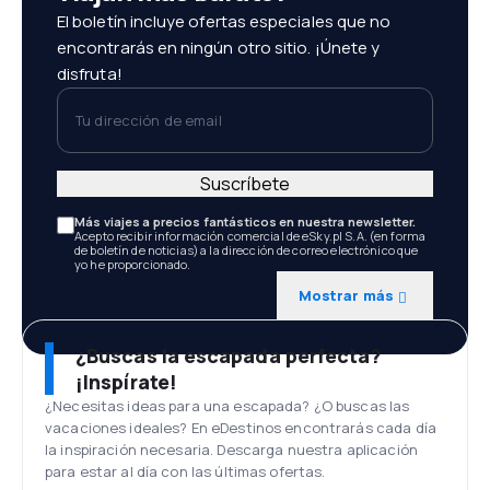
El boletín incluye ofertas especiales que no
encontrarás en ningún otro sitio. ¡Únete y
disfruta!
Tu dirección de email
Suscríbete
Más viajes a precios fantásticos en nuestra newsletter.
Acepto recibir información comercial de eSky.pl S.A. (en forma
de boletín de noticias) a la dirección de correo electrónico que
yo he proporcionado.
Mostrar más
¿Buscas la escapada perfecta?
¡Inspírate!
¿Necesitas ideas para una escapada? ¿O buscas las
vacaciones ideales? En eDestinos encontrarás cada día
la inspiración necesaria. Descarga nuestra aplicación
para estar al día con las últimas ofertas.