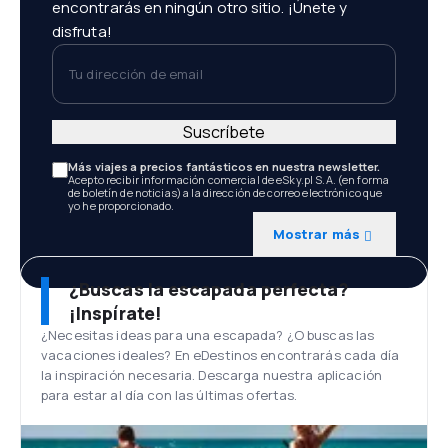
encontrarás en ningún otro sitio. ¡Únete y
disfruta!
Tu dirección de email
Suscríbete
Más viajes a precios fantásticos en nuestra newsletter.
Acepto recibir información comercial de eSky.pl S.A. (en forma
de boletín de noticias) a la dirección de correo electrónico que
yo he proporcionado.
Mostrar más
¿Buscas la escapada perfecta?
¡Inspírate!
¿Necesitas ideas para una escapada? ¿O buscas las
vacaciones ideales? En eDestinos encontrarás cada día
la inspiración necesaria. Descarga nuestra aplicación
para estar al día con las últimas ofertas.