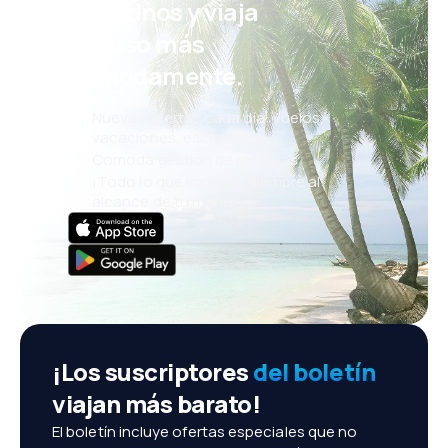
eDestinos y viaja
incluso más
cómodamente.
Nuevas ofertas cada día: vuelos,
vacaciones, escapadas
Cómoda gestión de reservas
¡Todo lo que importa, siempre al
alcance de tu mano!
¡Los suscriptores
del boletín
viajan más barato!
El boletín incluye ofertas especiales que no