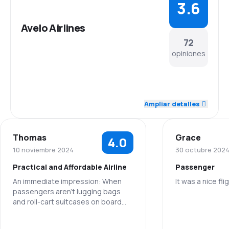
3.6
Avelo Airlines
72
opiniones
4.2
Personal
Ampliar detalles
4.1
Puntualidad
Thomas
Grace
4.0
3.8
Red de conexiones
10 noviembre 2024
30 octubre 202
Practical and Affordable Airline
Passenger
4.1
Precio del billete
An immediate impression: When
It was a nice fli
passengers aren't lugging bags
3.7
Comodidad de viaje
and roll-cart suitcases on board
Personal
and then straining to place them in
3.6
an overhead bin, the boarding and
Transporte de equipaje