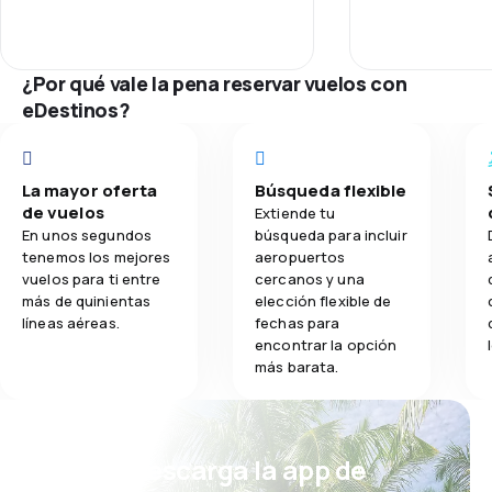
Puntualidad
exiting process is efficiently
streamlined. When this process is
1.2
Comidas
streamlined, takeoff is assured of
Red de conex
being on time and arrival is on time.
¿Por qué vale la pena reservar vuelos con
eDestinos?
Precio del bill
Comodidad de
La mayor oferta
Búsqueda flexible
de vuelos
Transporte de
Extiende tu
En unos segundos
búsqueda para incluir
tenemos los mejores
aeropuertos
Comidas
vuelos para ti entre
cercanos y una
más de quinientas
elección flexible de
líneas aéreas.
fechas para
encontrar la opción
más barata.
¡Eh! Descarga la app de