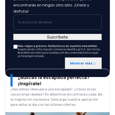
encontrarás en ningún otro sitio. ¡Únete y
disfruta!
Tu dirección de email
Suscríbete
Más viajes a precios fantásticos en nuestra newsletter.
Acepto recibir información comercial de eSky.pl S.A. (en forma
de boletín de noticias) a la dirección de correo electrónico que
yo he proporcionado.
Mostrar más
¿Buscas la escapada perfecta?
¡Inspírate!
¿Necesitas ideas para una escapada? ¿O buscas las
vacaciones ideales? En eDestinos encontrarás cada día
la inspiración necesaria. Descarga nuestra aplicación
para estar al día con las últimas ofertas.