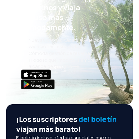
eDestinos y viaja
incluso más
cómodamente.
Nuevas ofertas cada día: vuelos,
vacaciones, escapadas
Cómoda gestión de reservas
¡Todo lo que importa, siempre al
alcance de tu mano!
¡Los suscriptores
del boletín
viajan más barato!
El boletín incluye ofertas especiales que no