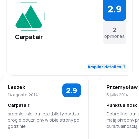
2.9
2
Carpatair
opiniones
3.0
Personal
Ampliar detalles
2.0
Puntualidad
Leszek
Przemysław
2.9
3.5
Red de conexiones
14 agosto 2014
5 julio 2014
Carpatair
Punktualnośc
1.5
Precio del billete
srednie linie lotnicze ,bilety bardzo
Dobre line lotni
drogie,opuzniony w obie strony po
mają okropny p
3.5
Comodidad de viaje
godzinie
punktualnością.
informują pasa
4.0
ewentualnych z
Transporte de equipaje