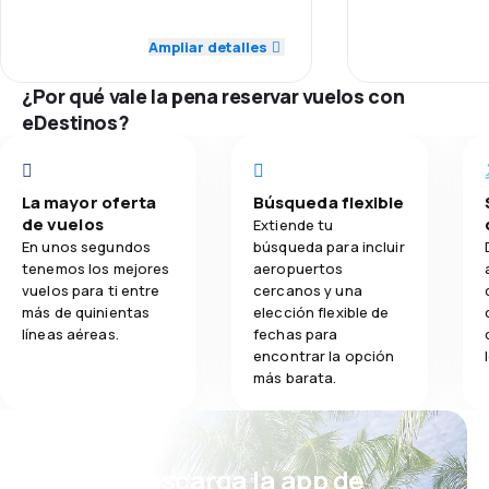
3.0
Personal
Personal
mogą nastąpić 
Ampliar detalles
2.5
Comidas
3.0
Puntualidad
Puntualidad
¿Por qué vale la pena reservar vuelos con
4.0
Red de conexiones
Red de conex
eDestinos?
1.0
Precio del billete
Precio del bill
La mayor oferta
Búsqueda flexible
3.0
Comodidad de viaje
Comodidad de
de vuelos
Extiende tu
En unos segundos
búsqueda para incluir
4.0
Transporte de equipaje
Transporte de
tenemos los mejores
aeropuertos
vuelos para ti entre
cercanos y una
más de quinientas
elección flexible de
2.0
Comidas
Comidas
líneas aéreas.
fechas para
encontrar la opción
más barata.
¡Eh! Descarga la app de