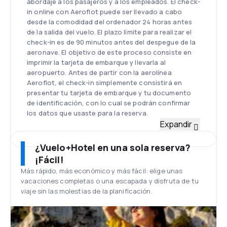
abordaje a los pasajeros y a los empleados. El check-
in online con Aeroflot puede ser llevado a cabo
desde la comodidad del ordenador 24 horas antes
de la salida del vuelo. El plazo límite para realizar el
check-in es de 90 minutos antes del despegue de la
aeronave. El objetivo de este proceso consiste en
imprimir la tarjeta de embarque y llevarla al
aeropuerto. Antes de partir con la aerolínea
Aeroflot, el check-in simplemente consistirá en
presentar tu tarjeta de embarque y tu documento
de identificación, con lo cual se podrán confirmar
los datos que usaste para la reserva.
FLOTA
Expandir
Hace mucho tiempo atrás que los aviones de
Aeroflot dejaron de ser producidos por fabricantes
¿Vuelo+Hotel en una sola reserva?
domésticos. En la lucha por acaparar clientes, la
¡Fácil!
aerolínea optó por aeronaves provenientes de
Más rápido, más económico y más fácil: elige unas
fabricantes de confianza. De hecho, la mayoría de
vacaciones completas o una escapada y disfruta de tu
aeronaves de la compañía son de fabricación
viaje sin las molestias de la planificación.
francesa. Aviones Airbus de diversa envergadura
pueden acomodar de 140 a 300 pasajeros en dos
clases. Más de 120 unidades vuelan bajo la bandera
de la compañía rusa. Hay otros 40 aviones de la