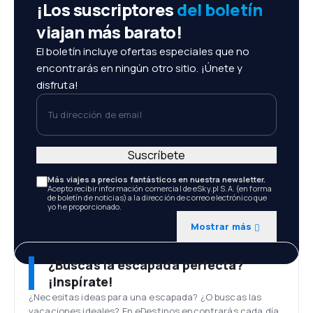
¡Los suscriptores
del boletín
viajan más barato!
El boletín incluye ofertas especiales que no
encontrarás en ningún otro sitio. ¡Únete y
disfruta!
Tu dirección de email
Suscríbete
Más viajes a precios fantásticos en nuestra newsletter.
Acepto recibir información comercial de eSky.pl S.A. (en forma
de boletín de noticias) a la dirección de correo electrónico que
yo he proporcionado.
Mostrar más
¿Buscas la escapada perfecta?
¡Inspírate!
¿Necesitas ideas para una escapada? ¿O buscas las
vacaciones ideales? En eDestinos encontrarás cada día