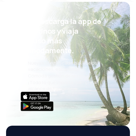
¡Eh! Descarga la app de
eDestinos y viaja
incluso más
cómodamente.
Nuevas ofertas cada día: vuelos,
vacaciones, escapadas
Cómoda gestión de reservas
¡Todo lo que importa, siempre al
alcance de tu mano!