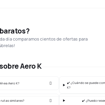
 baratos?
Cada día comparamos cientos de ofertas para
úbrelas!
sobre Aero K
✔️ ¿Cuándo se puede comp
olínea Aero K?
K?
 rutas similares?
✔️ ¿Puedo reser