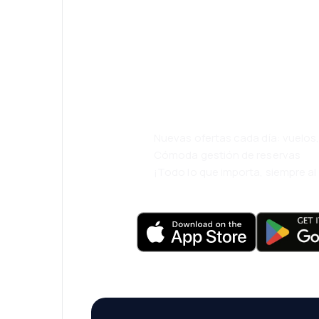
¡Eh! Descarga l
eDestinos y via
cómodamente.
Nuevas ofertas cada día: vuelo
Cómoda gestión de reservas
¡Todo lo que importa, siempre a