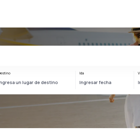
estino
Ida
V