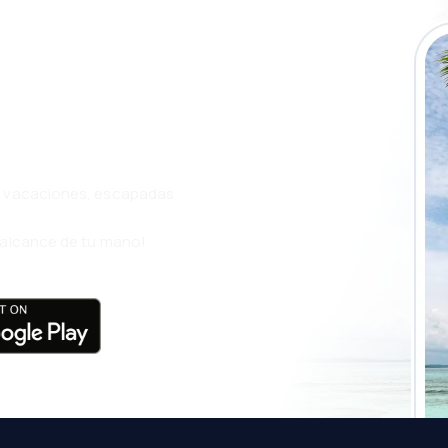
a app de
ja incluso más
s, vacaciones, escapadas
l alcance de tu mano!