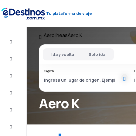
Tu plataforma de viaje
Aerolíneas
Aero K
Vuelo+Hotel
Ida y vuelta
Solo ida
Vuelos
baratos
Orgien
D
Viajes
Alojamientos
Aero K
Ofertas
Completa
el viaje