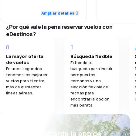
5.0
Personal
Ampliar detalles
2.7
Comidas
1.0
Puntualidad
¿Por qué vale la pena reservar vuelos con
1.0
Red de conexiones
eDestinos?
3.0
Precio del billete
La mayor oferta
Búsqueda flexible
3.0
Comodidad de viaje
de vuelos
Extiende tu
En unos segundos
búsqueda para incluir
3.0
Transporte de equipaje
tenemos los mejores
aeropuertos
vuelos para ti entre
cercanos y una
más de quinientas
elección flexible de
líneas aéreas.
fechas para
encontrar la opción
más barata.
¡Eh! Descarga la app de