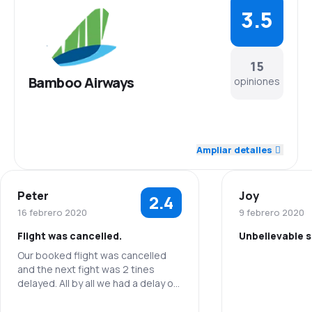
3.5
15
Bamboo Airways
opiniones
3.8
Personal
Ampliar detalles
3.5
Puntualidad
Peter
Joy
2.4
3.3
Red de conexiones
16 febrero 2020
9 febrero 2020
Flight was cancelled.
Unbelievable s
3.8
Precio del billete
Our booked flight was cancelled
and the next fight was 2 tines
3.5
Comodidad de viaje
delayed. All by all we had a delay of
3 hours.
3.7
Transporte de equipaje