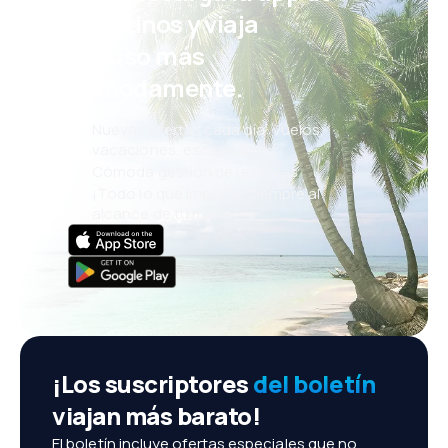
eDestinos y viaja
incluso más
cómodamente.
Nuevas ofertas cada día: vuelos,
vacaciones, escapadas
Cómoda gestión de reservas
¡Todo lo que importa, siempre al
alcance de tu mano!
¡Los suscriptores
del boletín
viajan más barato!
El boletín incluye ofertas especiales que no