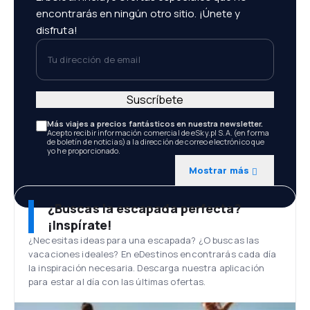
encontrarás en ningún otro sitio. ¡Únete y
disfruta!
Tu dirección de email
Suscríbete
Más viajes a precios fantásticos en nuestra newsletter.
Acepto recibir información comercial de eSky.pl S.A. (en forma
de boletín de noticias) a la dirección de correo electrónico que
yo he proporcionado.
Mostrar más
¿Buscas la escapada perfecta?
¡Inspírate!
¿Necesitas ideas para una escapada? ¿O buscas las
vacaciones ideales? En eDestinos encontrarás cada día
la inspiración necesaria. Descarga nuestra aplicación
para estar al día con las últimas ofertas.