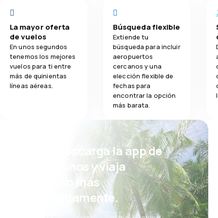
La mayor oferta
Búsqueda flexible
de vuelos
Extiende tu
En unos segundos
búsqueda para incluir
tenemos los mejores
aeropuertos
vuelos para ti entre
cercanos y una
más de quinientas
elección flexible de
líneas aéreas.
fechas para
encontrar la opción
más barata.
¡Eh! Descarga la app de
eDestinos y viaja
incluso más
cómodamente.
Nuevas ofertas cada día: vuelos,