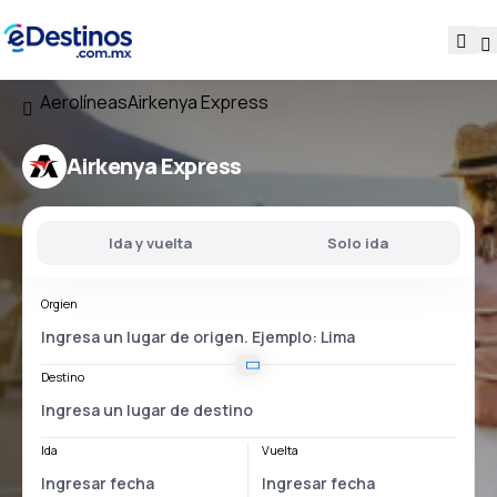
Aerolíneas
Airkenya Express
Airkenya Express
Ida y vuelta
Solo ida
Orgien
Destino
Ida
Vuelta