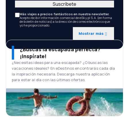
Suscríbete
Más viajes a precios fantásticos en nuestra newsletter.
Acepto recibir información comercial de eSky.pl S.A. (en forma
de boletín de noticias) a la dirección de correo electrónico que
yo he proporcionado.
Mostrar más
¿Buscas la escapada perfecta?
¡Inspírate!
¿Necesitas ideas para una escapada? ¿O buscas las
vacaciones ideales? En eDestinos encontrarás cada día
la inspiración necesaria. Descarga nuestra aplicación
para estar al día con las últimas ofertas.