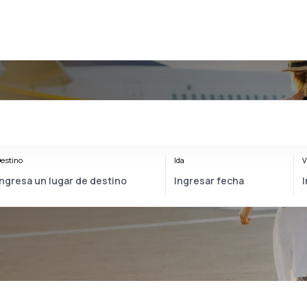
estino
Ida
V