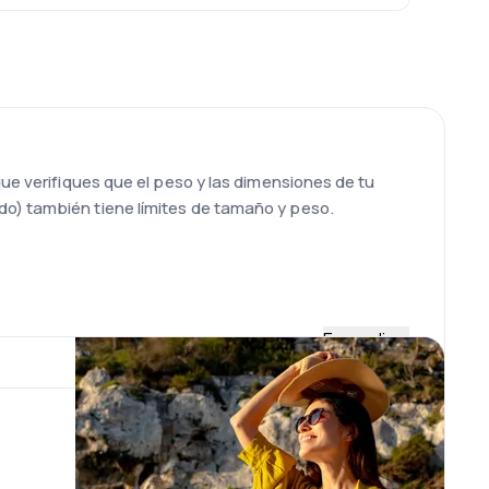
que verifiques que el peso y las dimensiones de tu
do) también tiene límites de tamaño y peso.
Expandir
Ceiba. Sin embargo, a partir de 2015 se afilió con
aeropuerto cuenta con zonas de alimentación, tiendas
IP.