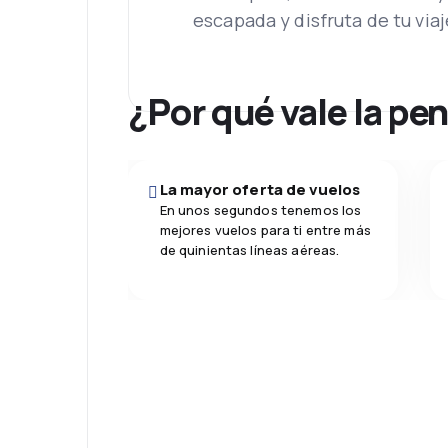
Dependiendo el trecho y el tempo de vue
escapada y disfruta de tu viaj
¿Por qué vale la pe
La mayor oferta de vuelos
En unos segundos tenemos los
mejores vuelos para ti entre más
de quinientas líneas aéreas.
¡Eh! Descarga l
eDestinos y via