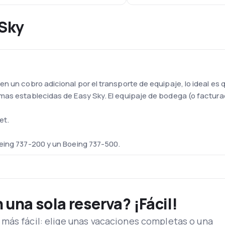
 Sky
n un cobro adicional por el transporte de equipaje, lo ideal es 
mas establecidas de Easy Sky. El equipaje de bodega (o factura
et.
eing 737-200 y un Boeing 737-500.
ontraba ubicada en el Aeropuerto Internacional de Goloson de La 
 en el Aeropuerto Internacional Toncontín de Tegucigalpa. Este 
ree, rent a car dentro del aeropuerto, estacionamiento y salas V
una sola reserva? ¡Fácil!
más fácil: elige unas vacaciones completas o una