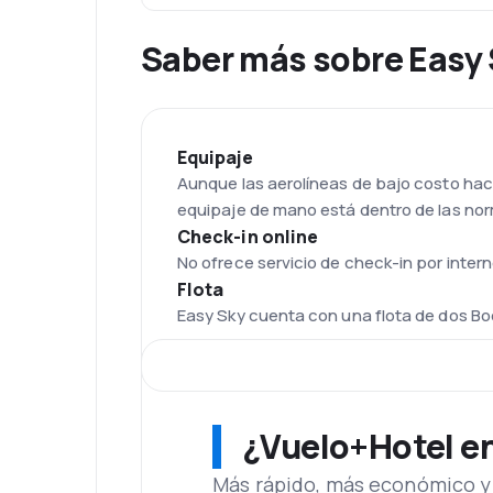
Saber más sobre Easy
Equipaje
Aunque las aerolíneas de bajo costo hace
equipaje de mano está dentro de las nor
Check-in online
No ofrece servicio de check-in por intern
Flota
Easy Sky cuenta con una flota de dos Bo
Aeropuerto
En un principio su sede principal se enc
Global Air y estableció su cede central
para que puedas adquirir souvenir, duty f
¿Vuelo+Hotel en 
Comidas
Más rápido, más económico y 