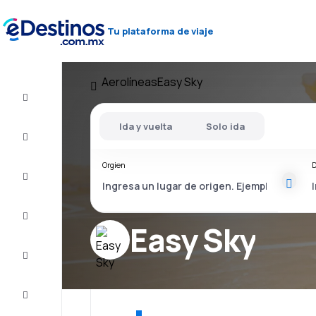
Tu plataforma de viaje
Aerolíneas
Easy Sky
Vuelo+Hotel
Ida y vuelta
Solo ida
Vuelos
baratos
Orgien
D
Viajes
Alojamientos
Easy Sky
Ofertas
Completa
el viaje