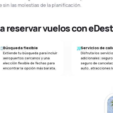
lo, Easky Sky puede ofrecer refrigerios balanceados.
e sin las molestias de la planificación.
na reservar vuelos con eDes
Búsqueda flexible
Servicios de cal
Extiende tu búsqueda para incluir
Disfruta los servici
aeropuertos cercanos y una
adicionales: seguro 
elección flexible de fechas para
seguro de cancelac
encontrar la opción más barata.
auto, atracciones l
a app de
ja incluso más