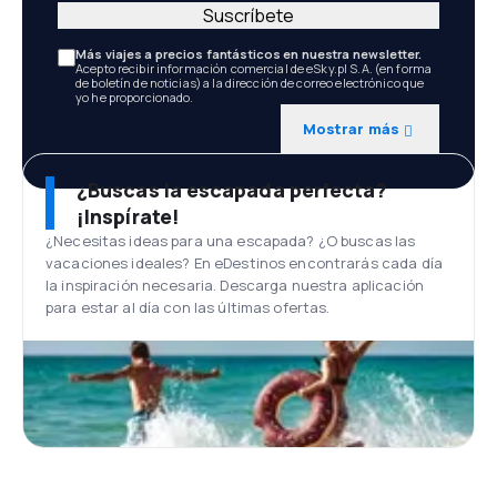
Suscríbete
Más viajes a precios fantásticos en nuestra newsletter.
Acepto recibir información comercial de eSky.pl S.A. (en forma
de boletín de noticias) a la dirección de correo electrónico que
yo he proporcionado.
Mostrar más
¿Buscas la escapada perfecta?
¡Inspírate!
¿Necesitas ideas para una escapada? ¿O buscas las
vacaciones ideales? En eDestinos encontrarás cada día
la inspiración necesaria. Descarga nuestra aplicación
para estar al día con las últimas ofertas.