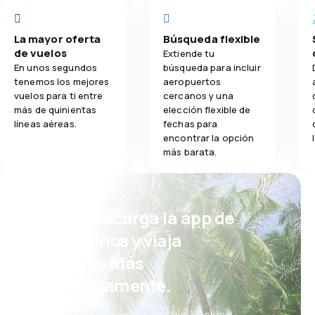
La mayor oferta
Búsqueda flexible
de vuelos
Extiende tu
En unos segundos
búsqueda para incluir
tenemos los mejores
aeropuertos
vuelos para ti entre
cercanos y una
más de quinientas
elección flexible de
líneas aéreas.
fechas para
encontrar la opción
más barata.
¡Eh! Descarga la app de
eDestinos y viaja
incluso más
cómodamente.
Nuevas ofertas cada día: vuelos,