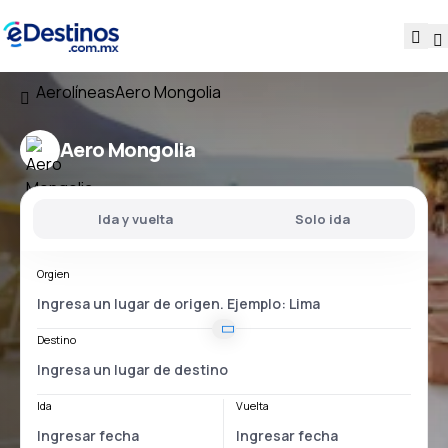
Aerolíneas
Aero Mongolia
Aero Mongolia
Ida y vuelta
Solo ida
Orgien
Destino
Ida
Vuelta