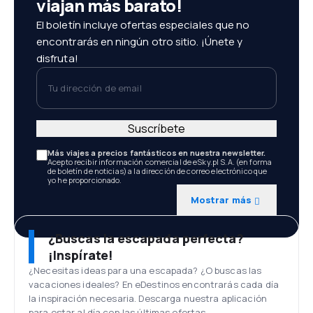
viajan más barato!
El boletín incluye ofertas especiales que no
encontrarás en ningún otro sitio. ¡Únete y
disfruta!
Tu dirección de email
Suscríbete
Más viajes a precios fantásticos en nuestra newsletter.
Acepto recibir información comercial de eSky.pl S.A. (en forma
de boletín de noticias) a la dirección de correo electrónico que
yo he proporcionado.
Mostrar más
¿Buscas la escapada perfecta?
¡Inspírate!
¿Necesitas ideas para una escapada? ¿O buscas las
vacaciones ideales? En eDestinos encontrarás cada día
la inspiración necesaria. Descarga nuestra aplicación
para estar al día con las últimas ofertas.