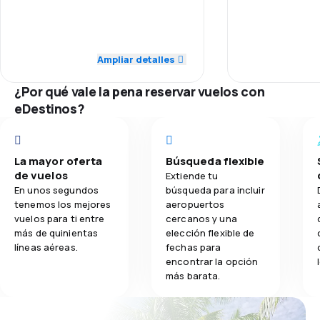
impressed!!
4.0
Personal
Personal
4.7
Transporte de equipaje
5.0
Puntualidad
Puntualidad
Ampliar detalles
4.3
Comidas
4.0
Red de conexiones
Red de conex
¿Por qué vale la pena reservar vuelos con
eDestinos?
4.0
Precio del billete
Precio del bill
5.0
Comodidad de viaje
Comodidad de
La mayor oferta
Búsqueda flexible
de vuelos
Extiende tu
5.0
Transporte de equipaje
En unos segundos
búsqueda para incluir
tenemos los mejores
aeropuertos
vuelos para ti entre
cercanos y una
5.0
Comidas
más de quinientas
elección flexible de
líneas aéreas.
fechas para
encontrar la opción
más barata.