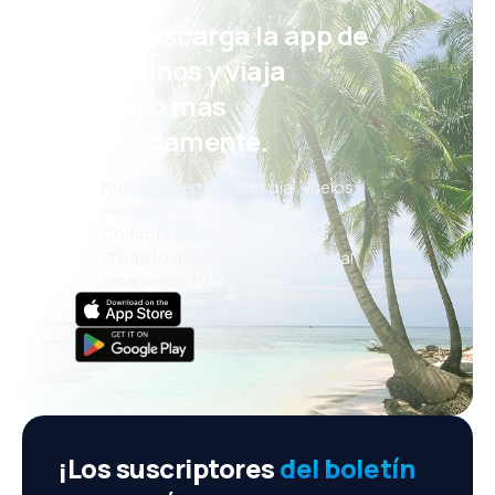
¡Eh! Descarga la app de
eDestinos y viaja
incluso más
cómodamente.
Nuevas ofertas cada día: vuelos,
vacaciones, escapadas
Cómoda gestión de reservas
¡Todo lo que importa, siempre al
alcance de tu mano!
¡Los suscriptores
del boletín