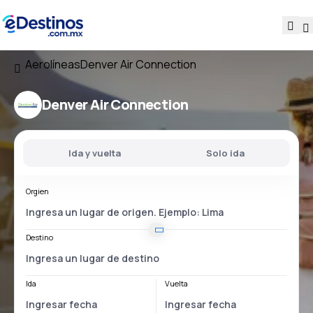
Aerolíneas
Denver Air Connection
Denver Air Connection
Ida y vuelta
Solo ida
Orgien
Destino
Ida
Vuelta