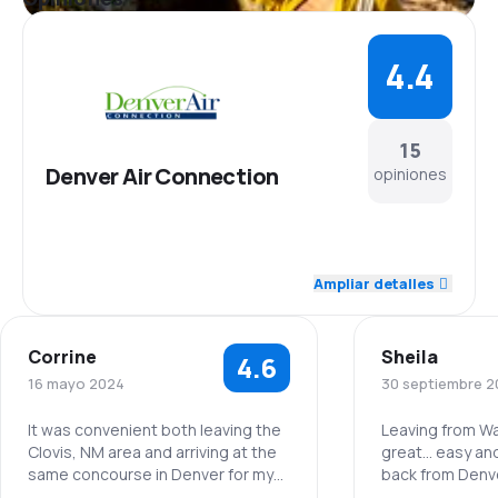
4.4
15
Denver Air Connection
opiniones
4.6
Personal
Ampliar detalles
4.3
Puntualidad
Corrine
Sheila
4.6
4.3
Red de conexiones
16 mayo 2024
30 septiembre 2
3.8
Precio del billete
It was convenient both leaving the
Leaving from W
Clovis, NM area and arriving at the
great… easy and fast
same concourse in Denver for my
back from Den
4.5
Comodidad de viaje
connecting flight.
leave at 4:55 pm, 