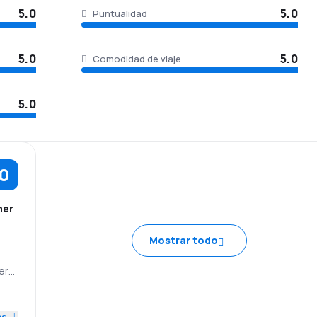
5.0
5.0
Puntualidad
5.0
5.0
Comodidad de viaje
5.0
.0
her
Mostrar todo
ery
e
IA
5.0
es