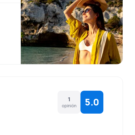
1
5.0
opinión