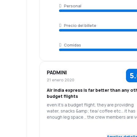
Personal
Precio del billete
Comidas
PADMINI
5
21 enero 2020
Air India express is far better than any ot
budget flights
even it’s a budget flight, they are providing
water, snacks &amp; tea/ coffee etc... it has
enough leg space .. the crew members are v
friendly... even the pilots announcements ar
also in an interesting way 👍thank you Air IND
5.0
Personal
Puntualidad
Express👍
Ampliar detall