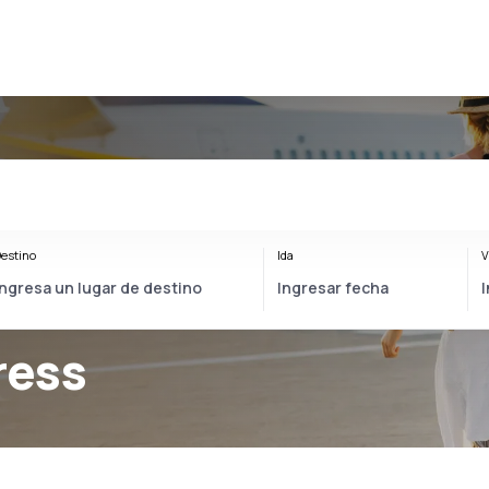
estino
Ida
V
ress