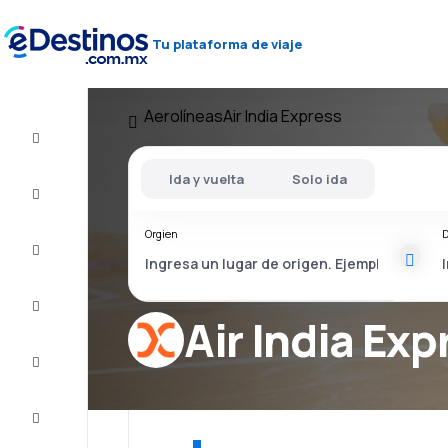
Tu plataforma de viaje
Aerolíneas
Air India Express
Vuelo+Hotel
Ida y vuelta
Solo ida
Vuelos
baratos
Orgien
D
Viajes
Alojamientos
Air India Exp
Ofertas
Completa
el viaje