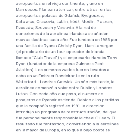
aeropuertos en el viejo continente, y uno en
Marruecos. Planean aterrizar, entre otros, en los
aeropuertos polacos de Gdańsk, Bydgoszcz,
Katowice, Cracovia, Lublin, Łódź, Modlin, Poznań,
Rzeszów, Szczecin y Varsovia. A la red de
conexiones de la aerolínea irlandesa se añaden
nuevos destinos cada año. Fue fundada en 1985 por
una familia de Ryans: Christy Ryan, Liam Lonergan
(el propietario de un tour operador de Irlanda
llamado “Club Travel”) y el empresario irlandés Tony
Ryan (fundador de la empresa Guinness Peat
Aviation). Los primeros vuelos fueron llevados a
cabo en un Embraer Bandeirante en la ruta
Waterford – Londres Gatwick. Un año más tarde, la
aerolínea comenzó a volar entre Dublín y Londres
Luton. Con cada año que pasa, el numero de
pasajeros de Ryanair asciende. Debido a las pérdidas
que la compañía registró en 1991, la dirección
introdujo un programa de reestructuración, del que
fue personalmente responsable Micheal O’Leary. El
resultado fue fantástico, convirtiendo a la aerolínea
en la mayor de Europa, en lo que a bajo coste se