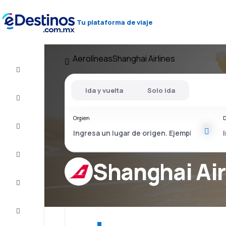
Tu plataforma de viaje
Aerolíneas
Shanghai Airlines
Vuelo+Hotel
Ida y vuelta
Solo ida
Vuelos
baratos
Orgien
D
Viajes
Alojamientos
Shanghai Air
Ofertas
Completa
el viaje