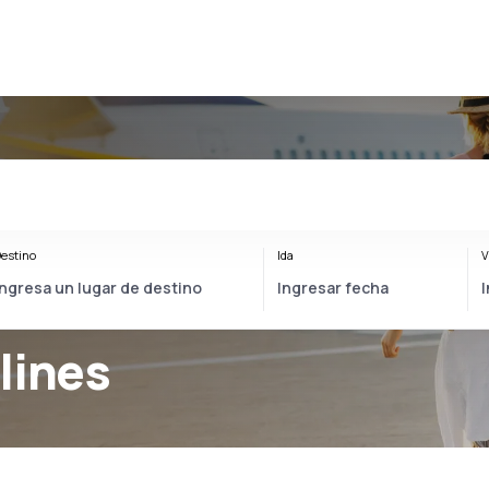
estino
Ida
V
lines