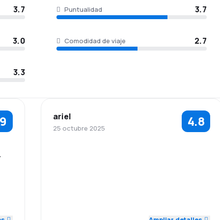
3.7
3.7
Puntualidad
3.0
2.7
Comodidad de viaje
3.3
ariel
.9
4.8
25 octubre 2025
e
5.0
5.0
Personal
Puntualidad
5.0
Red de
Precio del
3.0
5.0
conexiones
billete
3.0
Comodidad de
Transporte de
5.0
5.0
viaje
equipaje
es
Ampliar detalles