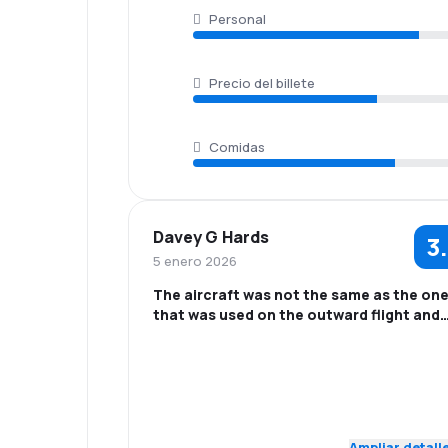
Personal
Precio del billete
Comidas
Davey G Hards
3
5 enero 2026
The aircraft was not the same as the on
that was used on the outward flight and
seemed too crowded
5.0
Personal
Puntualidad
Red de
Precio del
4.0
conexiones
billete
Ampliar detall