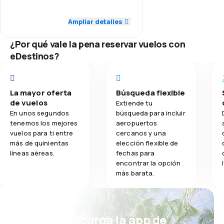
5.0
Red de conexiones
Ampliar detalles
5.0
Comidas
5.0
Precio del billete
¿Por qué vale la pena reservar vuelos con
eDestinos?
5.0
Comodidad de viaje
5.0
Transporte de equipaje
La mayor oferta
Búsqueda flexible
de vuelos
Extiende tu
5.0
Comidas
En unos segundos
búsqueda para incluir
tenemos los mejores
aeropuertos
vuelos para ti entre
cercanos y una
más de quinientas
elección flexible de
líneas aéreas.
fechas para
encontrar la opción
más barata.
¡Eh! Descarga la app de