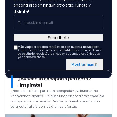
encontrarás en ningún otro sitio. ¡Únete y
disfruta!
Tu dirección de email
Suscríbete
Más viajes a precios fantásticos en nuestra newsletter.
Acepto recibir información comercial de eSky.pl S.A. (en forma
de boletín de noticias) a la dirección de correo electrónico que
yo he proporcionado.
Mostrar más
¿Buscas la escapada perfecta?
¡Inspírate!
¿Necesitas ideas para una escapada? ¿O buscas las
vacaciones ideales? En eDestinos encontrarás cada día
la inspiración necesaria. Descarga nuestra aplicación
para estar al día con las últimas ofertas.