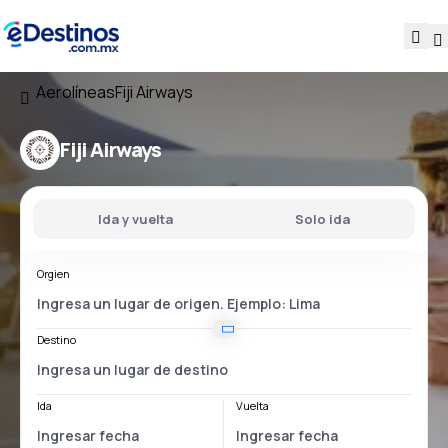
Aerolíneas
Fiji Airways
Fiji Airways
Ida y vuelta
Solo ida
Orgien
Destino
Ida
Vuelta