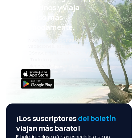
eDestinos y viaja
incluso más
cómodamente.
Nuevas ofertas cada día: vuelos,
vacaciones, escapadas
Cómoda gestión de reservas
¡Todo lo que importa, siempre al
alcance de tu mano!
¡Los suscriptores
del boletín
viajan más barato!
El boletín incluye ofertas especiales que no