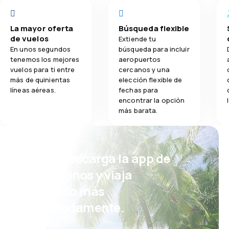
La mayor oferta
Búsqueda flexible
de vuelos
Extiende tu
En unos segundos
búsqueda para incluir
tenemos los mejores
aeropuertos
vuelos para ti entre
cercanos y una
más de quinientas
elección flexible de
líneas aéreas.
fechas para
encontrar la opción
más barata.
¡Eh! Descarga la app de
eDestinos y viaja
incluso más
cómodamente.
Nuevas ofertas cada día: vuelos,