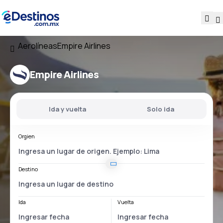
Aerolíneas
Empire Airlines
Empire Airlines
Ida y vuelta
Solo ida
Orgien
Destino
Ida
Vuelta