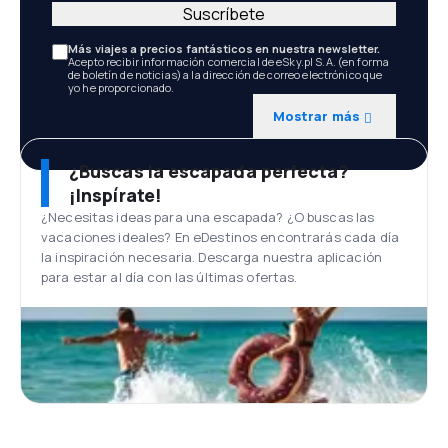
Suscríbete
Más viajes a precios fantásticos en nuestra newsletter.
Acepto recibir información comercial de eSky.pl S.A. (en forma
de boletín de noticias) a la dirección de correo electrónico que
yo he proporcionado.
Mostrar más
¿Buscas la escapada perfecta?
¡Inspírate!
¿Necesitas ideas para una escapada? ¿O buscas las
vacaciones ideales? En eDestinos encontrarás cada día
la inspiración necesaria. Descarga nuestra aplicación
para estar al día con las últimas ofertas.