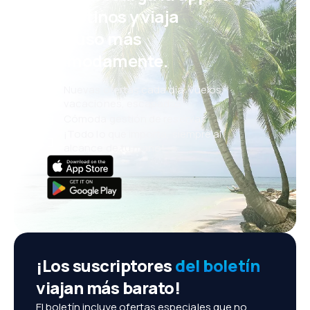
eDestinos y viaja
incluso más
cómodamente.
Nuevas ofertas cada día: vuelos,
vacaciones, escapadas
Cómoda gestión de reservas
¡Todo lo que importa, siempre al
alcance de tu mano!
¡Los suscriptores
del boletín
viajan más barato!
El boletín incluye ofertas especiales que no