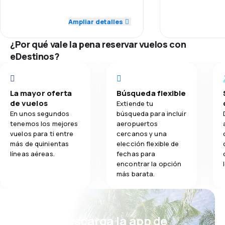
3.0
Puntualidad
Red de conex
Ampliar detalles
2.8
Comidas
2.0
Red de conexiones
¿Por qué vale la pena reservar vuelos con
Precio del bill
2.0
eDestinos?
Precio del billete
Comodidad de
2.0
Comodidad de viaje
La mayor oferta
Búsqueda flexible
Transporte de
2.0
de vuelos
Transporte de equipaje
Extiende tu
En unos segundos
búsqueda para incluir
Comidas
tenemos los mejores
aeropuertos
1.0
Comidas
vuelos para ti entre
cercanos y una
más de quinientas
elección flexible de
líneas aéreas.
fechas para
encontrar la opción
más barata.
¡Eh! Descarga la app de