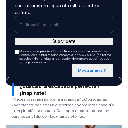
encontrarás en ningún otro sitio. ¡Únete y
disfruta!
Tu dirección de email
Suscríbete
Más viajes a precios fantásticos en nuestra newsletter.
Acepto recibir información comercial de eSky.pl S.A. (en forma
de boletín de noticias) a la dirección de correo electrónico que
yo he proporcionado.
Mostrar más
¿Buscas la escapada perfecta?
¡Inspírate!
¿Necesitas ideas para una escapada? ¿O buscas las
vacaciones ideales? En eDestinos encontrarás cada día
la inspiración necesaria. Descarga nuestra aplicación
para estar al día con las últimas ofertas.