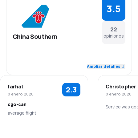
3.5
22
China Southern
opiniones
4.0
Personal
Ampliar detalles
3.8
Puntualidad
farhat
Christopher
2.3
3.5
Red de conexiones
8 enero 2020
8 enero 2020
cgo-can
3.3
Precio del billete
Service was go
average flight
Personal
3.4
Comodidad de viaje
3.0
Personal
Puntualidad
3.5
Transporte de equipaje