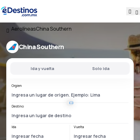
Aerolíneas
China Southern
China Southern
Ida y vuelta
Solo ida
Orgien
Destino
Ida
Vuelta