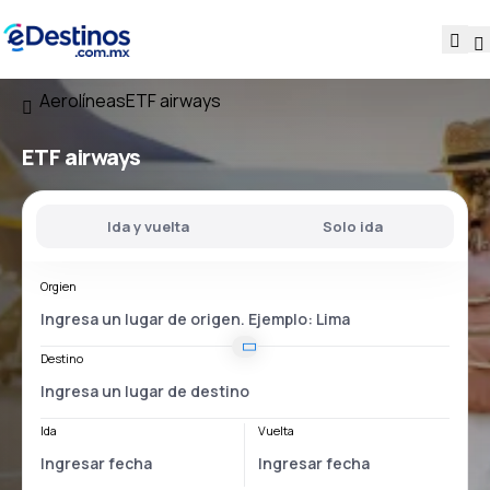
Aerolíneas
ETF airways
ETF airways
Ida y vuelta
Solo ida
Orgien
Destino
Ida
Vuelta