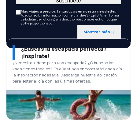
Suscríbete
Más viajes a precios fantásticos en nuestra newsletter.
Acepto recibir información comercial de eSky.pl S.A. (en forma
de boletín de noticias) a la dirección de correo electrónico que
yo he proporcionado.
Mostrar más
¿Buscas la escapada perfecta?
¡Inspírate!
¿Necesitas ideas para una escapada? ¿O buscas las
vacaciones ideales? En eDestinos encontrarás cada día
la inspiración necesaria. Descarga nuestra aplicación
para estar al día con las últimas ofertas.