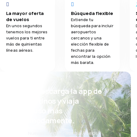
La mayor oferta
Búsqueda flexible
de vuelos
Extiende tu
En unos segundos
búsqueda para incluir
tenemos los mejores
aeropuertos
vuelos para ti entre
cercanos y una
más de quinientas
elección flexible de
líneas aéreas.
fechas para
encontrar la opción
más barata.
¡Eh! Descarga la app de
eDestinos y viaja
incluso más
cómodamente.
Nuevas ofertas cada día: vuelos,