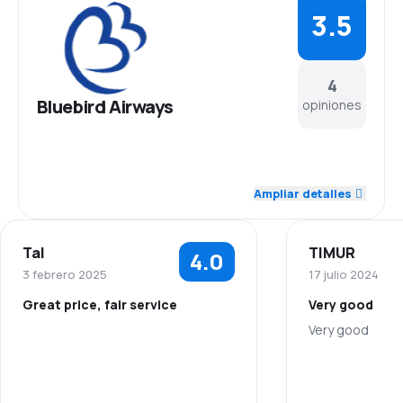
3.5
4
Bluebird Airways
opiniones
4.0
Personal
Ampliar detalles
3.5
Puntualidad
Tal
TIMUR
4.0
3.0
Red de conexiones
3 febrero 2025
17 julio 2024
Great price, fair service
Very good
4.0
Precio del billete
Very good
4.3
Comodidad de viaje
Personal
3.0
Transporte de equipaje