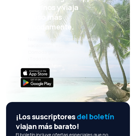
eDestinos y viaja
incluso más
cómodamente.
Nuevas ofertas cada día: vuelos,
vacaciones, escapadas
Cómoda gestión de reservas
¡Todo lo que importa, siempre al
alcance de tu mano!
¡Los suscriptores
del boletín
viajan más barato!
El boletín incluye ofertas especiales que no