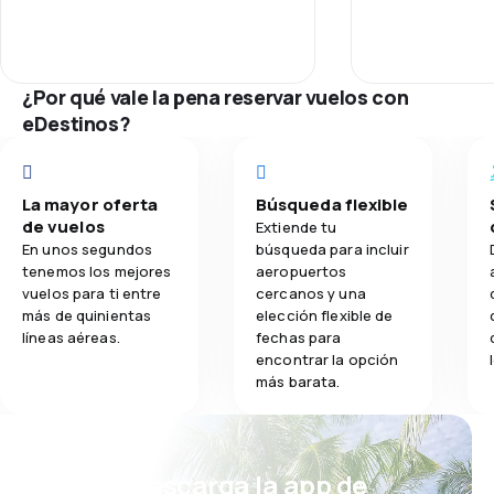
Puntualidad
2.3
Comidas
Red de conex
¿Por qué vale la pena reservar vuelos con
eDestinos?
Precio del bill
Comodidad de
La mayor oferta
Búsqueda flexible
de vuelos
Transporte de
Extiende tu
En unos segundos
búsqueda para incluir
tenemos los mejores
aeropuertos
Comidas
vuelos para ti entre
cercanos y una
más de quinientas
elección flexible de
líneas aéreas.
fechas para
encontrar la opción
más barata.
¡Eh! Descarga la app de