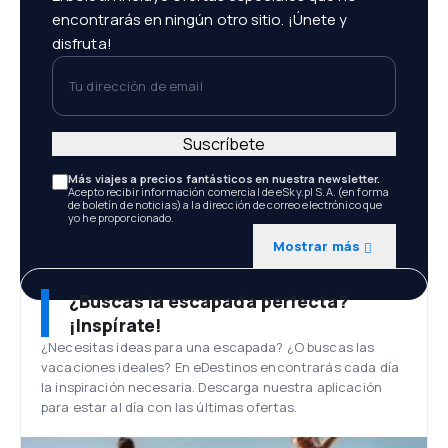
encontrarás en ningún otro sitio. ¡Únete y
disfruta!
Tu dirección de email
Suscríbete
Más viajes a precios fantásticos en nuestra newsletter.
Acepto recibir información comercial de eSky.pl S.A. (en forma
de boletín de noticias) a la dirección de correo electrónico que
yo he proporcionado.
Mostrar más
¿Buscas la escapada perfecta?
¡Inspírate!
¿Necesitas ideas para una escapada? ¿O buscas las
vacaciones ideales? En eDestinos encontrarás cada día
la inspiración necesaria. Descarga nuestra aplicación
para estar al día con las últimas ofertas.