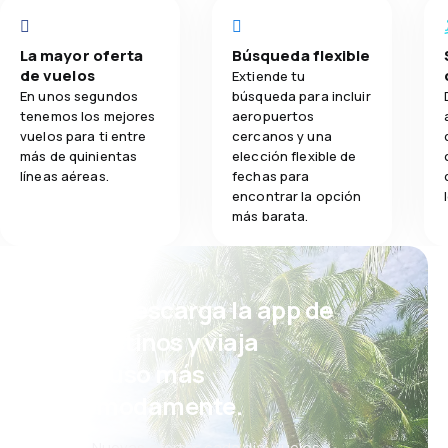
La mayor oferta
Búsqueda flexible
de vuelos
Extiende tu
En unos segundos
búsqueda para incluir
tenemos los mejores
aeropuertos
vuelos para ti entre
cercanos y una
más de quinientas
elección flexible de
líneas aéreas.
fechas para
encontrar la opción
más barata.
¡Eh! Descarga la app de
eDestinos y viaja
incluso más
cómodamente.
Nuevas ofertas cada día: vuelos,