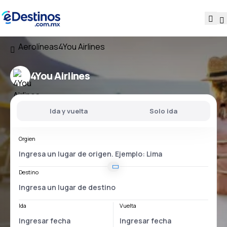
Aerolíneas
4You Airlines
4You Airlines
Ida y vuelta
Solo ida
Orgien
Destino
Ida
Vuelta