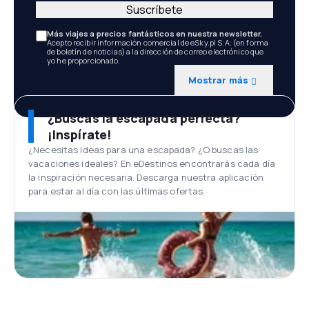
Suscríbete
Más viajes a precios fantásticos en nuestra newsletter.
Acepto recibir información comercial de eSky.pl S.A. (en forma
de boletín de noticias) a la dirección de correo electrónico que
yo he proporcionado.
Mostrar más
¿Buscas la escapada perfecta?
¡Inspírate!
¿Necesitas ideas para una escapada? ¿O buscas las
vacaciones ideales? En eDestinos encontrarás cada día
la inspiración necesaria. Descarga nuestra aplicación
para estar al día con las últimas ofertas.