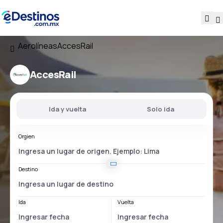
Aerolíneas
AccesRail
AccesRail
Ida y vuelta
Solo ida
Orgien
Destino
Ida
Vuelta