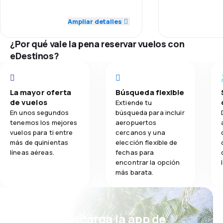
5.0
Puntualidad
Puntualidad
Ampliar detalles
4.0
Comidas
5.0
Red de conexiones
Red de conex
¿Por qué vale la pena reservar vuelos con
5.0
eDestinos?
Precio del billete
Precio del bill
5.0
Comodidad de viaje
Comodidad de
La mayor oferta
Búsqueda flexible
5.0
de vuelos
Transporte de equipaje
Transporte de
Extiende tu
En unos segundos
búsqueda para incluir
tenemos los mejores
aeropuertos
5.0
Comidas
Comidas
vuelos para ti entre
cercanos y una
más de quinientas
elección flexible de
líneas aéreas.
fechas para
encontrar la opción
más barata.
¡Eh! Descarga la app de