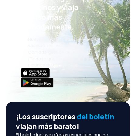
eDestinos y viaja
incluso más
cómodamente.
Nuevas ofertas cada día: vuelos,
vacaciones, escapadas
Cómoda gestión de reservas
¡Todo lo que importa, siempre al
alcance de tu mano!
¡Los suscriptores
del boletín
viajan más barato!
El boletín incluye ofertas especiales que no