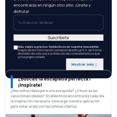
encontrarás en ningún otro sitio. ¡Únete y
disfruta!
Tu dirección de email
Suscríbete
Más viajes a precios fantásticos en nuestra newsletter.
Acepto recibir información comercial de eSky.pl S.A. (en forma
de boletín de noticias) a la dirección de correo electrónico que
yo he proporcionado.
Mostrar más
¿Buscas la escapada perfecta?
¡Inspírate!
¿Necesitas ideas para una escapada? ¿O buscas las
vacaciones ideales? En eDestinos encontrarás cada día
la inspiración necesaria. Descarga nuestra aplicación
para estar al día con las últimas ofertas.