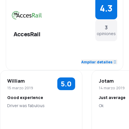
4.3
3
AccesRail
opiniones
4.3
Personal
Ampliar detalles
4.3
Puntualidad
William
Jotam
5.0
4.7
Red de conexiones
15 marzo 2019
14 marzo 2019
Good experience
Just average
4.0
Precio del billete
Driver was fabulous
Ok
4.3
Comodidad de viaje
5.0
Personal
Personal
4.3
Transporte de equipaje