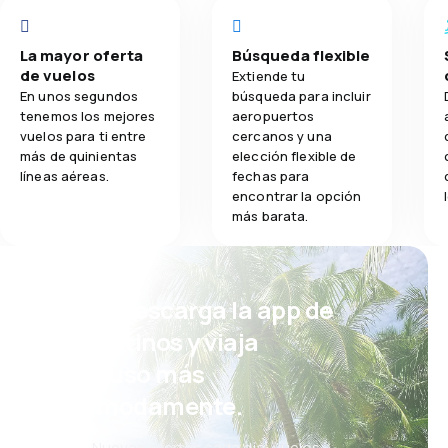
La mayor oferta
Búsqueda flexible
de vuelos
Extiende tu
En unos segundos
búsqueda para incluir
tenemos los mejores
aeropuertos
vuelos para ti entre
cercanos y una
más de quinientas
elección flexible de
líneas aéreas.
fechas para
encontrar la opción
más barata.
¡Eh! Descarga la app de
eDestinos y viaja
incluso más
cómodamente.
Nuevas ofertas cada día: vuelos,