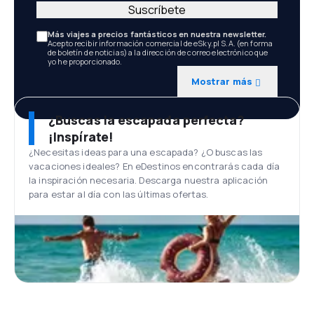
Suscríbete
Más viajes a precios fantásticos en nuestra newsletter.
Acepto recibir información comercial de eSky.pl S.A. (en forma
de boletín de noticias) a la dirección de correo electrónico que
yo he proporcionado.
Mostrar más
¿Buscas la escapada perfecta?
¡Inspírate!
¿Necesitas ideas para una escapada? ¿O buscas las
vacaciones ideales? En eDestinos encontrarás cada día
la inspiración necesaria. Descarga nuestra aplicación
para estar al día con las últimas ofertas.