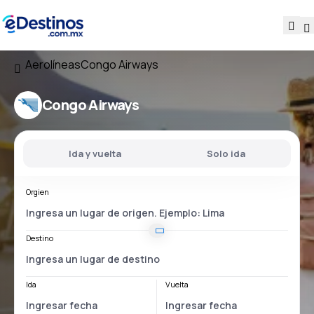
Aerolíneas
Congo Airways
Congo Airways
Ida y vuelta
Solo ida
Orgien
Destino
Ida
Vuelta