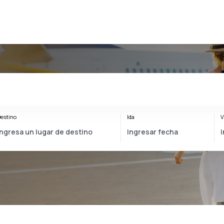
estino
Ida
V