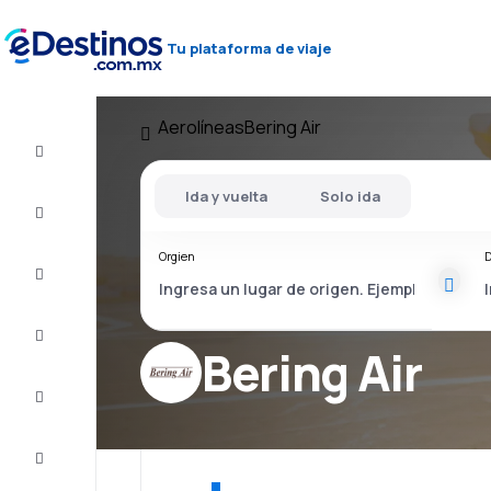
Tu plataforma de viaje
Aerolíneas
Bering Air
Vuelo+Hotel
Ida y vuelta
Solo ida
Vuelos
baratos
Orgien
D
Viajes
Alojamientos
Bering Air
Ofertas
Completa
el viaje