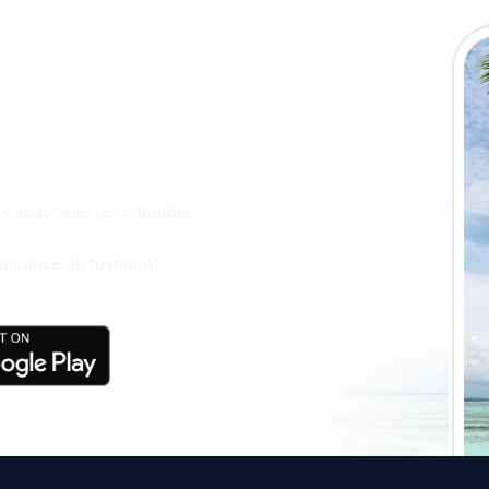
a app de
ja incluso más
s, vacaciones, escapadas
l alcance de tu mano!