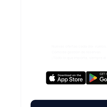
¡Eh! Descarga l
eDestinos y via
cómodamente.
Nuevas ofertas cada día: vuelo
Cómoda gestión de reservas
¡Todo lo que importa, siempre a