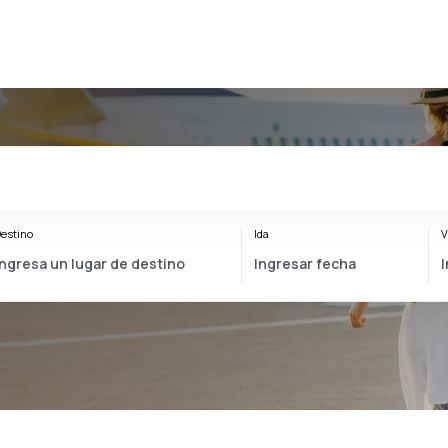
estino
Ida
V