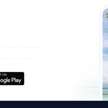
a app de
ja incluso más
s, vacaciones, escapadas
l alcance de tu mano!