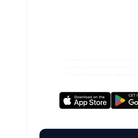
¡Eh! Descarga l
eDestinos y via
cómodamente.
Nuevas ofertas cada día: vuelo
Cómoda gestión de reservas
¡Todo lo que importa, siempre a