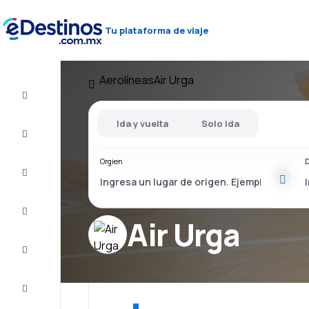
Tu plataforma de viaje
Aerolíneas
Air Urga
Vuelo+Hotel
Ida y vuelta
Solo ida
Vuelos
baratos
Orgien
D
Viajes
Alojamientos
Air Urga
Ofertas
Completa
el viaje