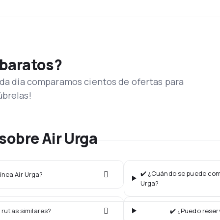
 baratos?
Cada día comparamos cientos de ofertas para
úbrelas!
sobre Air Urga
✔️ ¿Cuándo se puede compr
ínea Air Urga?
Urga?
 rutas similares?
✔️ ¿Puedo reser