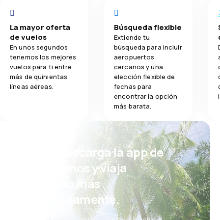
La mayor oferta
Búsqueda flexible
de vuelos
Extiende tu
En unos segundos
búsqueda para incluir
tenemos los mejores
aeropuertos
vuelos para ti entre
cercanos y una
más de quinientas
elección flexible de
líneas aéreas.
fechas para
encontrar la opción
más barata.
¡Eh! Descarga la app de
eDestinos y viaja
incluso más
cómodamente.
Nuevas ofertas cada día: vuelos,