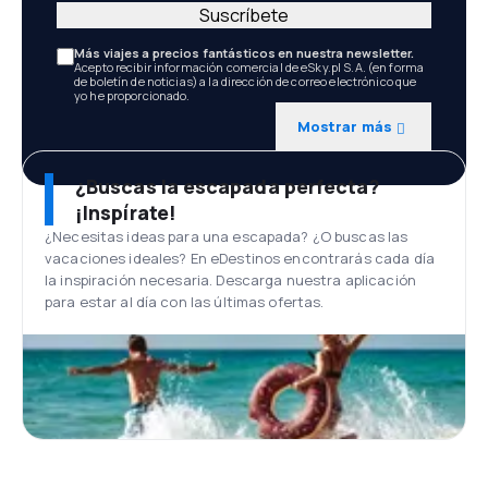
Suscríbete
Más viajes a precios fantásticos en nuestra newsletter.
Acepto recibir información comercial de eSky.pl S.A. (en forma
de boletín de noticias) a la dirección de correo electrónico que
yo he proporcionado.
Mostrar más
¿Buscas la escapada perfecta?
¡Inspírate!
¿Necesitas ideas para una escapada? ¿O buscas las
vacaciones ideales? En eDestinos encontrarás cada día
la inspiración necesaria. Descarga nuestra aplicación
para estar al día con las últimas ofertas.