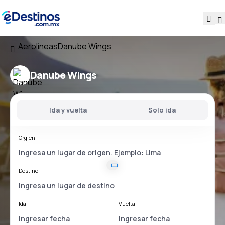
Aerolíneas
Danube Wings
Danube Wings
Ida y vuelta
Solo ida
Orgien
Destino
Ida
Vuelta