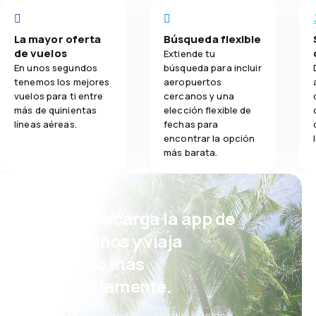
La mayor oferta
Búsqueda flexible
de vuelos
Extiende tu
En unos segundos
búsqueda para incluir
tenemos los mejores
aeropuertos
vuelos para ti entre
cercanos y una
más de quinientas
elección flexible de
líneas aéreas.
fechas para
encontrar la opción
más barata.
¡Eh! Descarga la app de
eDestinos y viaja
incluso más
cómodamente.
Nuevas ofertas cada día: vuelos,