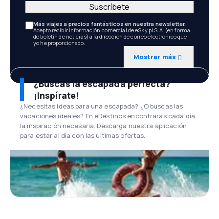
Suscríbete
Más viajes a precios fantásticos en nuestra newsletter.
Acepto recibir información comercial de eSky.pl S.A. (en forma
de boletín de noticias) a la dirección de correo electrónico que
yo he proporcionado.
Mostrar más
¿Buscas la escapada perfecta?
¡Inspírate!
¿Necesitas ideas para una escapada? ¿O buscas las
vacaciones ideales? En eDestinos encontrarás cada día
la inspiración necesaria. Descarga nuestra aplicación
para estar al día con las últimas ofertas.