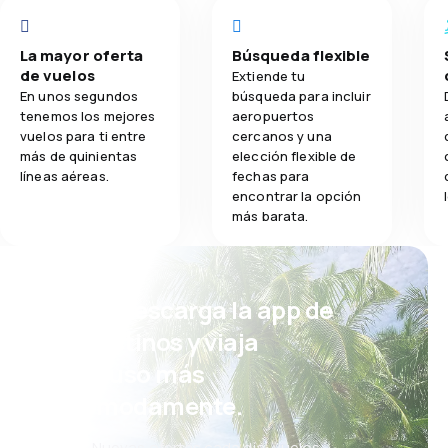
La mayor oferta
Búsqueda flexible
de vuelos
Extiende tu
En unos segundos
búsqueda para incluir
tenemos los mejores
aeropuertos
vuelos para ti entre
cercanos y una
más de quinientas
elección flexible de
líneas aéreas.
fechas para
encontrar la opción
más barata.
¡Eh! Descarga la app de
eDestinos y viaja
incluso más
cómodamente.
Nuevas ofertas cada día: vuelos,