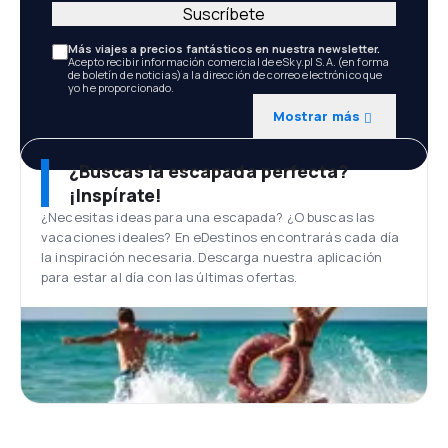
Suscríbete
Más viajes a precios fantásticos en nuestra newsletter.
Acepto recibir información comercial de eSky.pl S.A. (en forma
de boletín de noticias) a la dirección de correo electrónico que
yo he proporcionado.
Mostrar más
¿Buscas la escapada perfecta?
¡Inspírate!
¿Necesitas ideas para una escapada? ¿O buscas las
vacaciones ideales? En eDestinos encontrarás cada día
la inspiración necesaria. Descarga nuestra aplicación
para estar al día con las últimas ofertas.