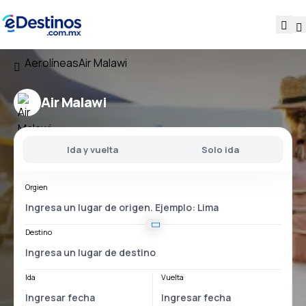
Aerolíneas
Air Malawi
Air Malawi
Ida y vuelta
Solo ida
Orgien
Destino
Ida
Vuelta