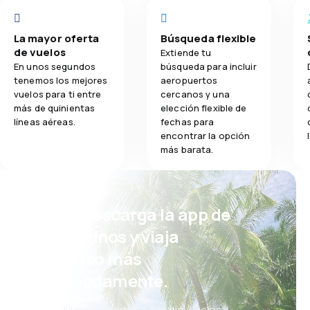
La mayor oferta
Búsqueda flexible
de vuelos
Extiende tu
En unos segundos
búsqueda para incluir
tenemos los mejores
aeropuertos
vuelos para ti entre
cercanos y una
más de quinientas
elección flexible de
líneas aéreas.
fechas para
encontrar la opción
más barata.
¡Eh! Descarga la app de
eDestinos y viaja
incluso más
cómodamente.
Nuevas ofertas cada día: vuelos,