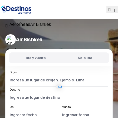
Aerolíneas
Air Bishkek
Air Bishkek
Ida y vuelta
Solo ida
Orgien
Destino
Ida
Vuelta