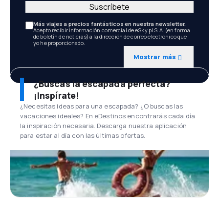
Suscríbete
Más viajes a precios fantásticos en nuestra newsletter.
Acepto recibir información comercial de eSky.pl S.A. (en forma
de boletín de noticias) a la dirección de correo electrónico que
yo he proporcionado.
Mostrar más
¿Buscas la escapada perfecta?
¡Inspírate!
¿Necesitas ideas para una escapada? ¿O buscas las
vacaciones ideales? En eDestinos encontrarás cada día
la inspiración necesaria. Descarga nuestra aplicación
para estar al día con las últimas ofertas.