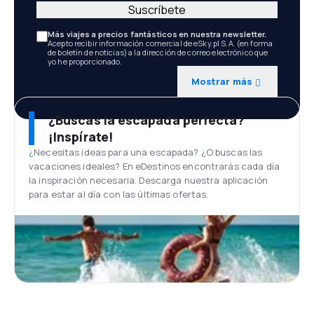
Suscríbete
Más viajes a precios fantásticos en nuestra newsletter.
Acepto recibir información comercial de eSky.pl S.A. (en forma
de boletín de noticias) a la dirección de correo electrónico que
yo he proporcionado.
Mostrar más
¿Buscas la escapada perfecta?
¡Inspírate!
¿Necesitas ideas para una escapada? ¿O buscas las
vacaciones ideales? En eDestinos encontrarás cada día
la inspiración necesaria. Descarga nuestra aplicación
para estar al día con las últimas ofertas.