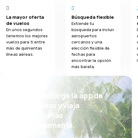
La mayor oferta
Búsqueda flexible
de vuelos
Extiende tu
En unos segundos
búsqueda para incluir
tenemos los mejores
aeropuertos
vuelos para ti entre
cercanos y una
más de quinientas
elección flexible de
líneas aéreas.
fechas para
encontrar la opción
más barata.
¡Eh! Descarga la app de
eDestinos y viaja
incluso más
cómodamente.
Nuevas ofertas cada día: vuelos,