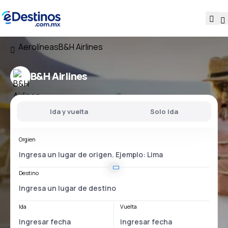
Aerolíneas
B&H Airlines
B&H Airlines
Ida y vuelta
Solo ida
Orgien
Destino
Ida
Vuelta