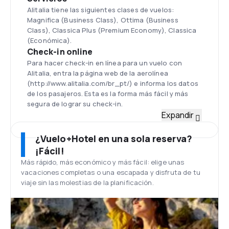
Alitalia tiene las siguientes clases de vuelos:
Magnifica (Business Class), Ottima (Business
Class), Classica Plus (Premium Economy), Classica
(Económica).
Check-in online
Para hacer check-in en línea para un vuelo con
Alitalia, entra la página web de la aerolínea
(http://www.alitalia.com/br_pt/) e informa los datos
de los pasajeros. Esta es la forma más fácil y más
segura de lograr su check-in.
Flota
Expandir
La flota de Alitalia se compone de tipos de
máquinas: Airbus A330, A321, A320 y A319, Boeing
¿Vuelo+Hotel en una sola reserva?
777-200, 767-300, 737-400, 737-300, McDonell
¡Fácil!
Douglas MD 80, Embraer 170, CRJ-900 y Avro RJ70.
Más rápido, más económico y más fácil: elige unas
Aeropuerto de Roma-Fiumicino
vacaciones completas o una escapada y disfruta de tu
La sede de la compañía está en Roma - las
viaje sin las molestias de la planificación.
principales transferencias de base es el aeropuerto
de Roma Fiumicino, el aeropuerto más grande de
Italia.
Comidas