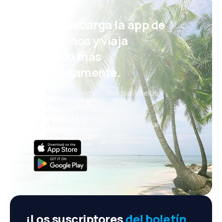
¡Eh! Descarga la app de
eDestinos y viaja
incluso más
cómodamente.
Nuevas ofertas cada día: vuelos,
vacaciones, escapadas
Cómoda gestión de reservas
¡Todo lo que importa, siempre al
alcance de tu mano!
¡Los suscriptores
del boletín