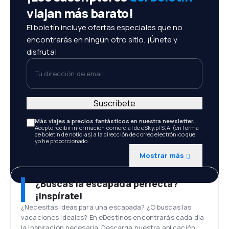
viajan más barato!
El boletín incluye ofertas especiales que no
encontrarás en ningún otro sitio. ¡Únete y
disfruta!
Tu dirección de email
Suscríbete
Más viajes a precios fantásticos en nuestra newsletter.
Acepto recibir información comercial de eSky.pl S.A. (en forma
de boletín de noticias) a la dirección de correo electrónico que
yo he proporcionado.
Mostrar más
¿Buscas la escapada perfecta?
¡Inspírate!
¿Necesitas ideas para una escapada? ¿O buscas las
vacaciones ideales? En eDestinos encontrarás cada día
la inspiración necesaria. Descarga nuestra aplicación