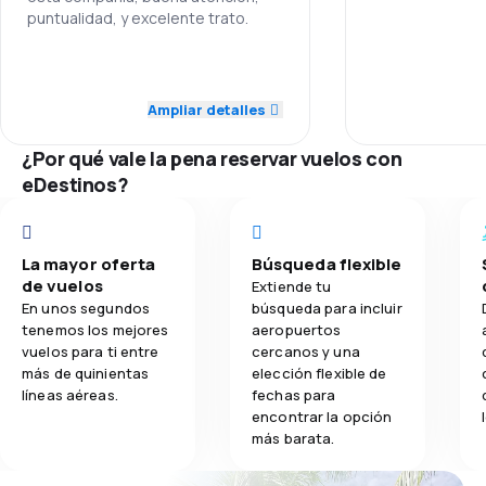
3.8
Comodidad de viaje
puntualidad, y excelente trato.
4.0
Transporte de equipaje
5.0
Personal
Ampliar detalles
3.3
Comidas
5.0
Puntualidad
¿Por qué vale la pena reservar vuelos con
3.0
Red de conexiones
eDestinos?
3.0
Precio del billete
La mayor oferta
Búsqueda flexible
3.0
Comodidad de viaje
de vuelos
Extiende tu
En unos segundos
búsqueda para incluir
5.0
Transporte de equipaje
tenemos los mejores
aeropuertos
vuelos para ti entre
cercanos y una
más de quinientas
elección flexible de
1.0
Comidas
líneas aéreas.
fechas para
encontrar la opción
más barata.