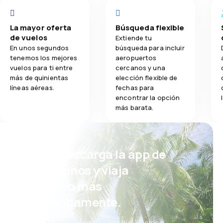
La mayor oferta
Búsqueda flexible
de vuelos
Extiende tu
En unos segundos
búsqueda para incluir
tenemos los mejores
aeropuertos
vuelos para ti entre
cercanos y una
más de quinientas
elección flexible de
líneas aéreas.
fechas para
encontrar la opción
más barata.
¡Eh! Descarga la app de
eDestinos y viaja
incluso más
cómodamente.
Nuevas ofertas cada día: vuelos,