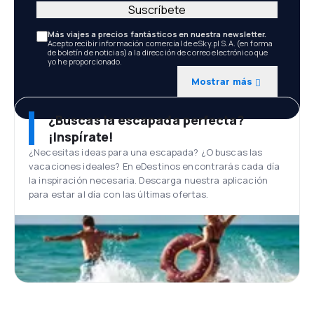
Suscríbete
Más viajes a precios fantásticos en nuestra newsletter.
Acepto recibir información comercial de eSky.pl S.A. (en forma
de boletín de noticias) a la dirección de correo electrónico que
yo he proporcionado.
Mostrar más
¿Buscas la escapada perfecta?
¡Inspírate!
¿Necesitas ideas para una escapada? ¿O buscas las
vacaciones ideales? En eDestinos encontrarás cada día
la inspiración necesaria. Descarga nuestra aplicación
para estar al día con las últimas ofertas.