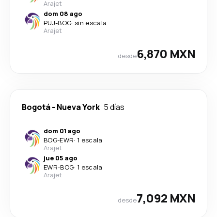
Arajet
dom 08 ago
PUJ
-
BOG
·
sin escala
Arajet
6,870 MXN
desde
Bogotá
-
Nueva York
5 días
dom 01 ago
BOG
-
EWR
·
1 escala
Arajet
jue 05 ago
EWR
-
BOG
·
1 escala
Arajet
7,092 MXN
desde