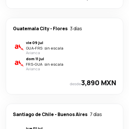
Guatemala City
-
Flores
3 días
vie 09 jul
GUA
-
FRS
·
sin escala
Avianca
dom 11 jul
FRS
-
GUA
·
sin escala
Avianca
3,890 MXN
desde
Santiago de Chile
-
Buenos Aires
7 días
jue 01 jul