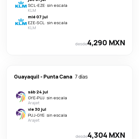
SCL
-
EZE
·
sin escala
KLM
mié 07 jul
EZE
-
SCL
·
sin escala
KLM
4,290 MXN
desde
Guayaquil
-
Punta Cana
7 días
sáb 24 jul
GYE
-
PUJ
·
sin escala
Arajet
vie 30 jul
PUJ
-
GYE
·
sin escala
Arajet
4,304 MXN
desde