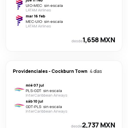
jue 11 feb
UIO
-
MEC
·
sin escala
LATAM Airlines
mar 16 feb
MEC
-
UIO
·
sin escala
LATAM Airlines
1,658 MXN
desde
Providenciales
-
Cockburn Town
4 días
mié 07 jul
PLS
-
GDT
·
sin escala
InterCaribbean Airways
sáb 10 jul
GDT
-
PLS
·
sin escala
InterCaribbean Airways
2,737 MXN
desde