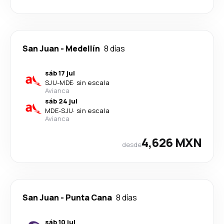
San Juan
-
Medellín
8 días
sáb 17 jul
SJU
-
MDE
·
sin escala
Avianca
sáb 24 jul
MDE
-
SJU
·
sin escala
Avianca
4,626 MXN
desde
San Juan
-
Punta Cana
8 días
sáb 10 jul