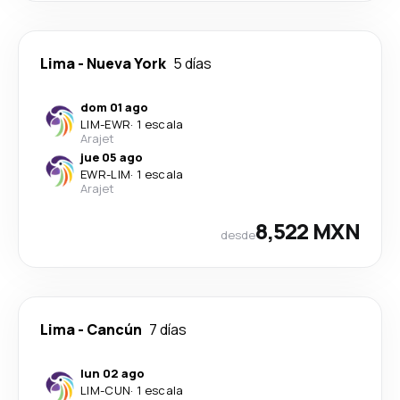
Lima
-
Nueva York
5 días
dom 01 ago
LIM
-
EWR
·
1 escala
Arajet
jue 05 ago
EWR
-
LIM
·
1 escala
Arajet
8,522 MXN
desde
Lima
-
Cancún
7 días
lun 02 ago
LIM
-
CUN
·
1 escala