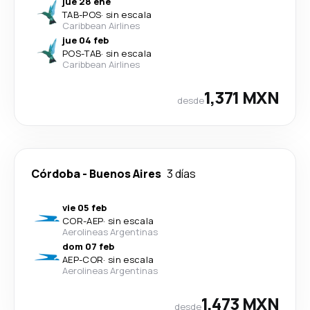
jue 28 ene
TAB
-
POS
·
sin escala
Caribbean Airlines
jue 04 feb
POS
-
TAB
·
sin escala
Caribbean Airlines
1,371 MXN
desde
Córdoba
-
Buenos Aires
3 días
vie 05 feb
COR
-
AEP
·
sin escala
Aerolineas Argentinas
dom 07 feb
AEP
-
COR
·
sin escala
Aerolineas Argentinas
1,473 MXN
desde