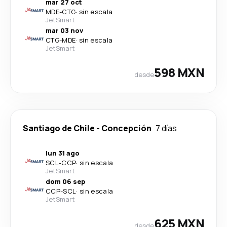
mar 27 oct
MDE
-
CTG
·
sin escala
JetSmart
mar 03 nov
CTG
-
MDE
·
sin escala
JetSmart
598 MXN
desde
Santiago de Chile
-
Concepción
7 días
lun 31 ago
SCL
-
CCP
·
sin escala
JetSmart
dom 06 sep
CCP
-
SCL
·
sin escala
JetSmart
625 MXN
desde