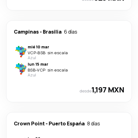
Campinas
-
Brasilia
6 días
mié 10 mar
VCP
-
BSB
·
sin escala
Azul
lun 15 mar
BSB
-
VCP
·
sin escala
Azul
1,197 MXN
desde
Crown Point
-
Puerto Espańa
8 días