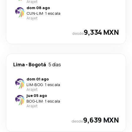
Arajet
dom 08 ago
CUN
-
LIM
·
1 escala
Arajet
9,334 MXN
desde
Lima
-
Bogotá
5 días
dom 01 ago
LIM
-
BOG
·
1 escala
Arajet
jue 05 ago
BOG
-
LIM
·
1 escala
Arajet
9,639 MXN
desde