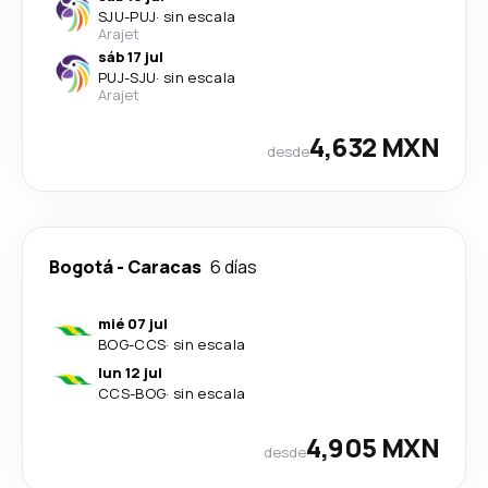
SJU
-
PUJ
·
sin escala
Arajet
sáb 17 jul
PUJ
-
SJU
·
sin escala
Arajet
4,632 MXN
desde
Bogotá
-
Caracas
6 días
mié 07 jul
BOG
-
CCS
·
sin escala
lun 12 jul
CCS
-
BOG
·
sin escala
4,905 MXN
desde