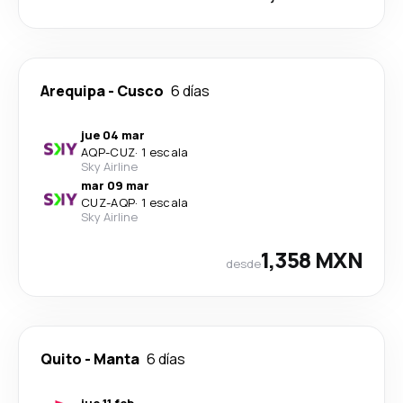
Arequipa
-
Cusco
6 días
jue 04 mar
AQP
-
CUZ
·
1 escala
Sky Airline
mar 09 mar
CUZ
-
AQP
·
1 escala
Sky Airline
1,358 MXN
desde
Quito
-
Manta
6 días