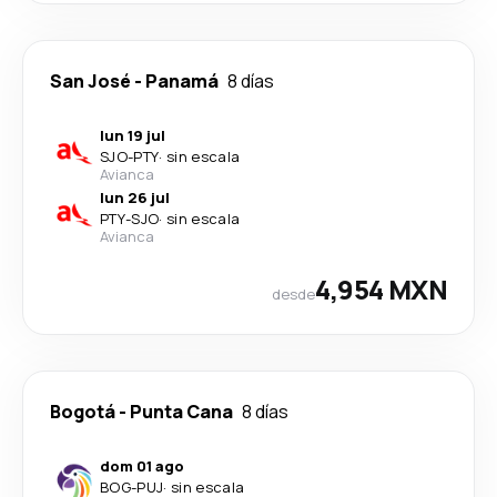
San José
-
Panamá
8 días
lun 19 jul
SJO
-
PTY
·
sin escala
Avianca
lun 26 jul
PTY
-
SJO
·
sin escala
Avianca
4,954 MXN
desde
Bogotá
-
Punta Cana
8 días
dom 01 ago
BOG
-
PUJ
·
sin escala