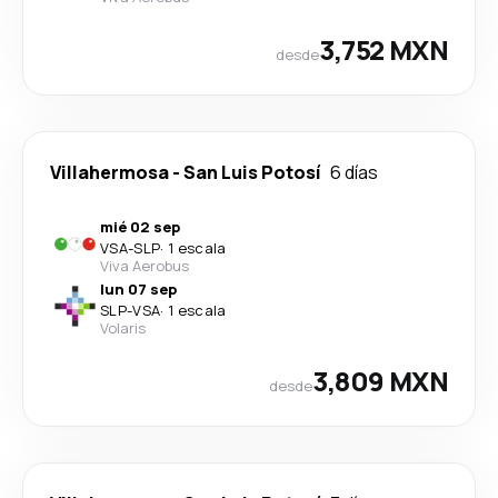
3,752 MXN
desde
Villahermosa
-
San Luis Potosí
6 días
mié 02 sep
VSA
-
SLP
·
1 escala
Viva Aerobus
lun 07 sep
SLP
-
VSA
·
1 escala
Volaris
3,809 MXN
desde