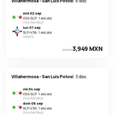
Villahermosa
-
San Luis Potosí
6 días
mié 02 sep
VSA
-
SLP
·
1 escala
Viva Aerobus
lun 07 sep
SLP
-
VSA
·
1 escala
Volaris
3,949 MXN
desde
Villahermosa
-
San Luis Potosí
3 días
vie 04 sep
VSA
-
SLP
·
1 escala
Viva Aerobus
dom 06 sep
SLP
-
VSA
·
1 escala
Viva Aerobus