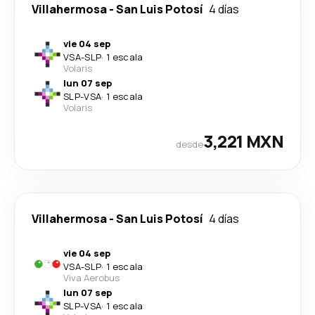
Villahermosa
-
San Luis Potosí
4 días
vie 04 sep
VSA
-
SLP
·
1 escala
Volaris
lun 07 sep
SLP
-
VSA
·
1 escala
Volaris
3,221 MXN
desde
Villahermosa
-
San Luis Potosí
4 días
vie 04 sep
VSA
-
SLP
·
1 escala
Viva Aerobus
lun 07 sep
SLP
-
VSA
·
1 escala