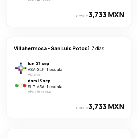
3,733 MXN
desde
Villahermosa
-
San Luis Potosí
7 días
lun 07 sep
VSA
-
SLP
·
1 escala
Volaris
dom 13 sep
SLP
-
VSA
·
1 escala
Viva Aerobus
3,733 MXN
desde