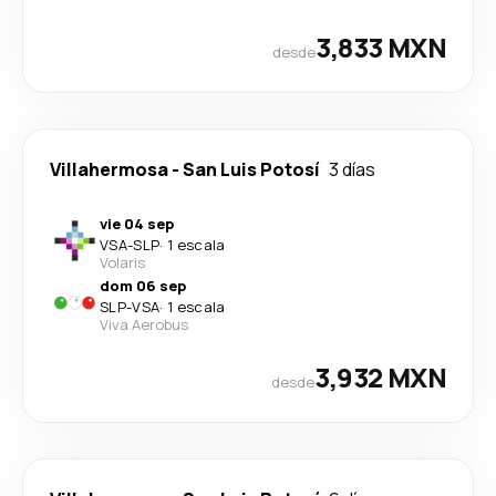
3,833 MXN
desde
Villahermosa
-
San Luis Potosí
3 días
vie 04 sep
VSA
-
SLP
·
1 escala
Volaris
dom 06 sep
SLP
-
VSA
·
1 escala
Viva Aerobus
3,932 MXN
desde