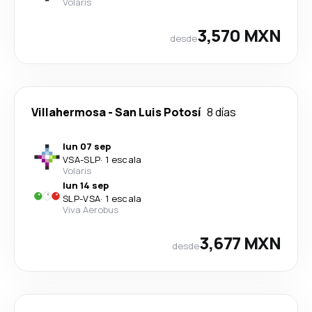
Volaris
3,570 MXN
desde
Villahermosa
-
San Luis Potosí
8 días
lun 07 sep
VSA
-
SLP
·
1 escala
Volaris
lun 14 sep
SLP
-
VSA
·
1 escala
Viva Aerobus
3,677 MXN
desde