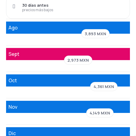
30 días antes
precios más bajos
Ago
3,893 MXN
Sept
2,973 MXN
Oct
4,361 MXN
Nov
4,149 MXN
Dic