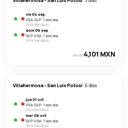
Villahermosa
-
San Luis Potosí
3 días
vie 04 sep
VSA
-
SLP
·
1 escala
Viva Aerobus
dom 06 sep
SLP
-
VSA
·
1 escala
Viva Aerobus
4,101 MXN
desde
Villahermosa
-
San Luis Potosí
6 días
jue 01 oct
VSA
-
SLP
·
1 escala
Viva Aerobus
mar 06 oct
SLP
-
VSA
·
1 escala
Viva Aerobus