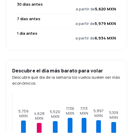
30 días antes
a partir de
5,620 MXN
7 días antes
a partir de
5,979 MXN
1 día antes
a partir de
6,934 MXN
Descubre el día más barato para volar
Descubre qué día de la semana los vuelos suelen ser más
económicos.
7,136
7,113
5,897
5,759
5,520
5,109
MXN
MXN
4,628
MXN
MXN
MXN
MXN
MXN