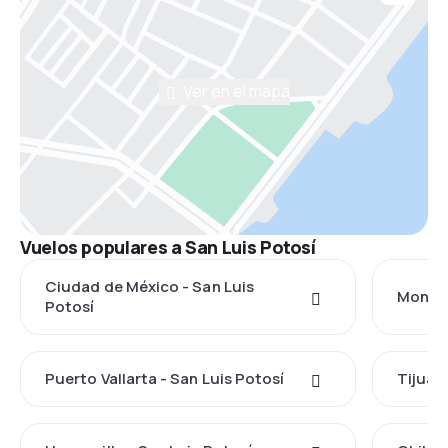
Ver en el mapa
Vuelos populares a San Luis Potosí
Ciudad de México - San Luis
Monter
Potosí
Puerto Vallarta - San Luis Potosí
Tijuan