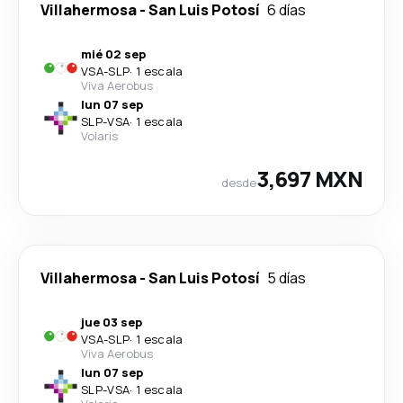
Villahermosa
-
San Luis Potosí
6 días
mié 02 sep
VSA
-
SLP
·
1 escala
Viva Aerobus
lun 07 sep
SLP
-
VSA
·
1 escala
Volaris
3,697 MXN
desde
Villahermosa
-
San Luis Potosí
5 días
jue 03 sep
VSA
-
SLP
·
1 escala
Viva Aerobus
lun 07 sep
SLP
-
VSA
·
1 escala