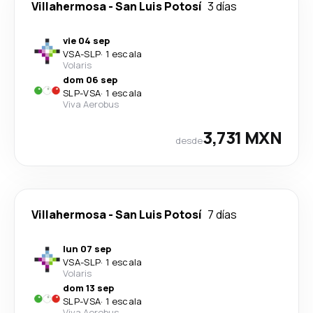
Villahermosa
-
San Luis Potosí
3 días
vie 04 sep
VSA
-
SLP
·
1 escala
Volaris
dom 06 sep
SLP
-
VSA
·
1 escala
Viva Aerobus
3,731 MXN
desde
Villahermosa
-
San Luis Potosí
7 días
lun 07 sep
VSA
-
SLP
·
1 escala
Volaris
dom 13 sep
SLP
-
VSA
·
1 escala
Viva Aerobus