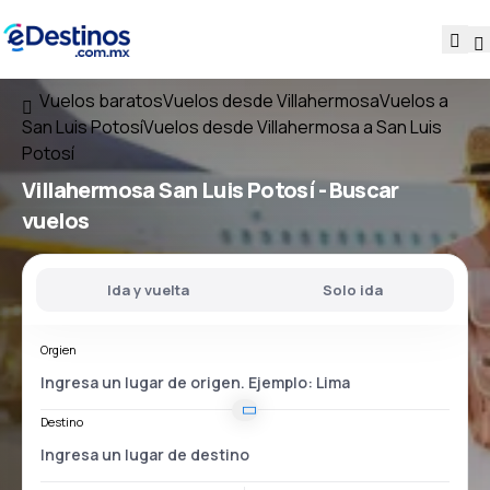
Vuelos baratos
Vuelos desde Villahermosa
Vuelos a
San Luis Potosí
Vuelos desde Villahermosa a San Luis
Potosí
Villahermosa San Luis Potosí
- Buscar
vuelos
Ida y vuelta
Solo ida
Orgien
Destino