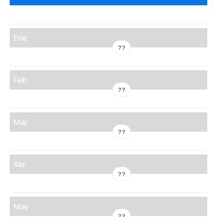
Ene
??
Feb
??
Mar
??
Abr
??
May
??