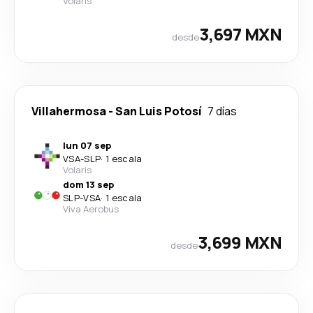
Volaris
3,697 MXN
desde
Villahermosa
-
San Luis Potosí
7 días
lun 07 sep
VSA
-
SLP
·
1 escala
Volaris
dom 13 sep
SLP
-
VSA
·
1 escala
Viva Aerobus
3,699 MXN
desde