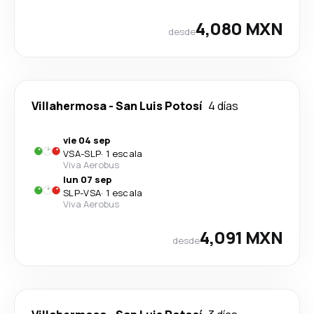
4,080 MXN
desde
Villahermosa
-
San Luis Potosí
4 días
vie 04 sep
VSA
-
SLP
·
1 escala
Viva Aerobus
lun 07 sep
SLP
-
VSA
·
1 escala
Viva Aerobus
4,091 MXN
desde