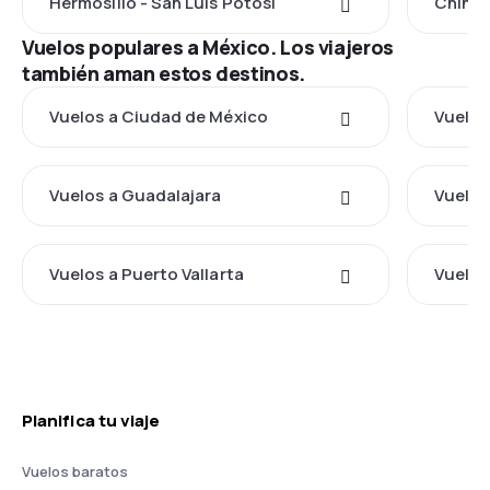
Hermosillo - San Luis Potosí
Chihua
Vuelos populares a México. Los viajeros
también aman estos destinos.
Vuelos a Ciudad de México
Vuelos
Vuelos a Guadalajara
Vuelos
Vuelos a Puerto Vallarta
Vuelos
Planifica tu viaje
Vuelos baratos