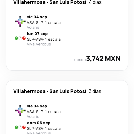
Villahermosa
-
San Luis Potosí
4 días
vie 04 sep
VSA
-
SLP
·
1 escala
Volaris
lun 07 sep
SLP
-
VSA
·
1 escala
Viva Aerobus
3,742 MXN
desde
Villahermosa
-
San Luis Potosí
3 días
vie 04 sep
VSA
-
SLP
·
1 escala
Volaris
dom 06 sep
SLP
-
VSA
·
1 escala
Viva Aerobus