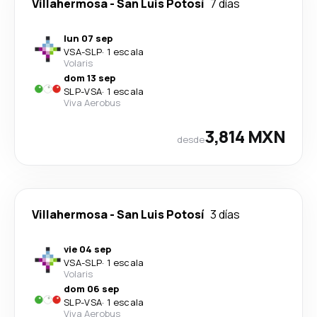
Villahermosa
-
San Luis Potosí
7 días
lun 07 sep
VSA
-
SLP
·
1 escala
Volaris
dom 13 sep
SLP
-
VSA
·
1 escala
Viva Aerobus
3,814 MXN
desde
Villahermosa
-
San Luis Potosí
3 días
vie 04 sep
VSA
-
SLP
·
1 escala
Volaris
dom 06 sep
SLP
-
VSA
·
1 escala
Viva Aerobus