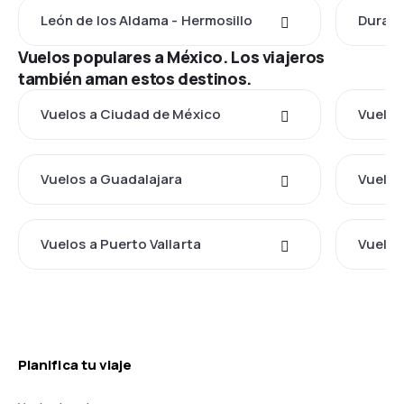
León de los Aldama - Hermosillo
Durang
Vuelos populares a México. Los viajeros
también aman estos destinos.
Vuelos a Ciudad de México
Vuelos
Vuelos a Guadalajara
Vuelos
Vuelos a Puerto Vallarta
Vuelos
Planifica tu viaje