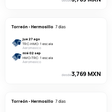
desde
Torreón
-
Hermosillo
7 días
jue 27 ago
TRC
-
HMO
·
1 escala
Aeromexico
mié 02 sep
HMO
-
TRC
·
1 escala
Aeromexico
3,769 MXN
desde
Torreón
-
Hermosillo
7 días