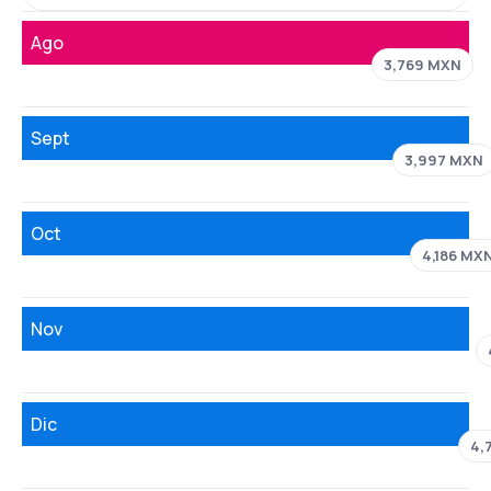
Ago
3,769 MXN
Sept
3,997 MXN
Oct
4,186 MX
Nov
Dic
4,