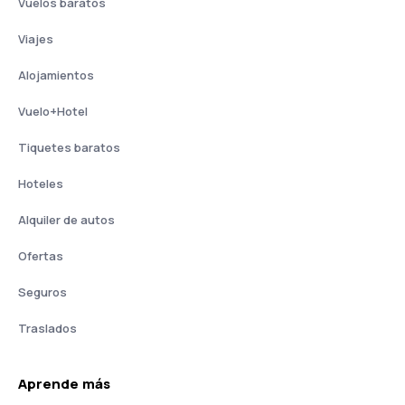
Vuelos baratos
Viajes
Alojamientos
Vuelo+Hotel
Tiquetes baratos
Hoteles
Alquiler de autos
Ofertas
Seguros
Traslados
Aprende más