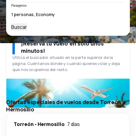
Pasajeros
Buscar
¡Reserva tu vuelo en solo unos
minutos!
Utiliza el buscador situado en la parte superior de la
página. Cuéntanos dónde y cuándo quieres volar y deja
que nos ocupemos del resto.
Ofertas especiales de vuelos desde Torreón a
Hermosillo
Torreón
-
Hermosillo
7 días