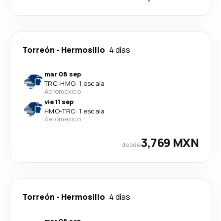
Torreón
-
Hermosillo
4 días
mar 08 sep
TRC
-
HMO
·
1 escala
Aeromexico
vie 11 sep
HMO
-
TRC
·
1 escala
Aeromexico
3,769 MXN
desde
Torreón
-
Hermosillo
4 días