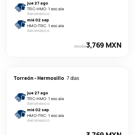
jue 27 ago
TRC
-
HMO
·
1 escala
Aeromexico
mié 02 sep
HMO
-
TRC
·
1 escala
Aeromexico
3,769 MXN
desde
Torreón
-
Hermosillo
7 días
jue 27 ago
TRC
-
HMO
·
1 escala
Aeromexico
mié 02 sep
HMO
-
TRC
·
1 escala
Aeromexico
3,769 MXN