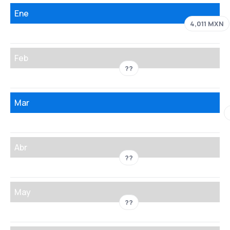
Ene
4,011 MXN
Feb
??
Mar
Abr
??
May
??