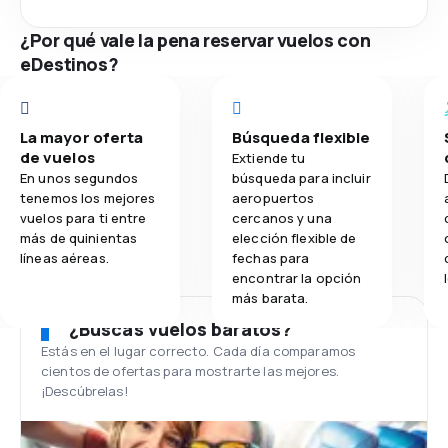
¿Por qué vale la pena reservar vuelos con
eDestinos?
La mayor oferta
Búsqueda flexible
de vuelos
Extiende tu
En unos segundos
búsqueda para incluir
tenemos los mejores
aeropuertos
vuelos para ti entre
cercanos y una
más de quinientas
elección flexible de
líneas aéreas.
fechas para
encontrar la opción
más barata.
¿Buscas vuelos baratos?
Estás en el lugar correcto. Cada día comparamos
cientos de ofertas para mostrarte las mejores.
¡Descúbrelas!