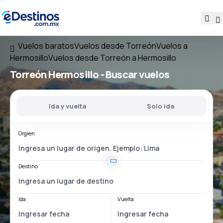
Vuelos baratos
Vuelos desde Torreón
Vuelos a
Hermosillo
Vuelos desde Torreón a Hermosillo
Torreón Hermosillo
- Buscar vuelos
Ida y vuelta
Solo ida
Orgien
Destino
Ida
Vuelta