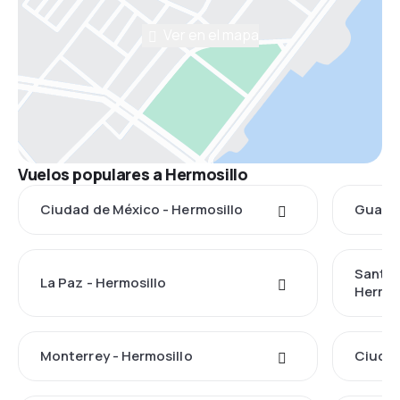
Ver en el mapa
Vuelos populares a Hermosillo
Ciudad de México - Hermosillo
Guadal
Santia
La Paz - Hermosillo
Hermos
Monterrey - Hermosillo
Ciudad