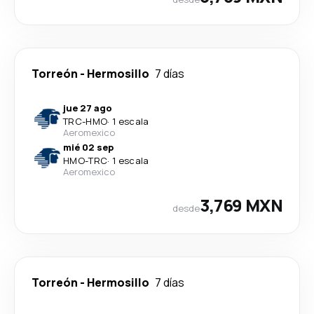
Torreón
-
Hermosillo
7 días
jue 27 ago
TRC
-
HMO
·
1 escala
Aeromexico
mié 02 sep
HMO
-
TRC
·
1 escala
Aeromexico
3,769 MXN
desde
Torreón
-
Hermosillo
7 días