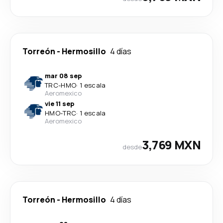
Torreón
-
Hermosillo
4 días
mar 08 sep
TRC
-
HMO
·
1 escala
Aeromexico
vie 11 sep
HMO
-
TRC
·
1 escala
Aeromexico
3,769 MXN
desde
Torreón
-
Hermosillo
4 días