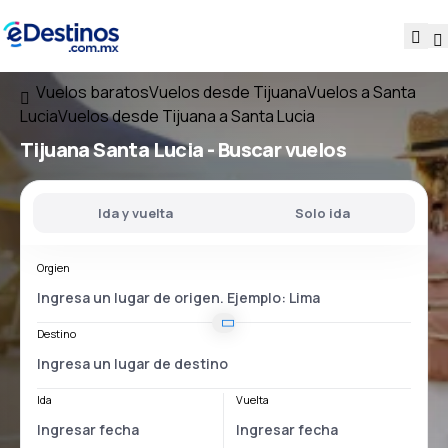
Vuelos baratos
Vuelos desde Tijuana
Vuelos a Santa
Lucia
Vuelos desde Tijuana a Santa Lucia
Tijuana Santa Lucia
- Buscar vuelos
Ida y vuelta
Solo ida
Orgien
Destino
Ida
Vuelta