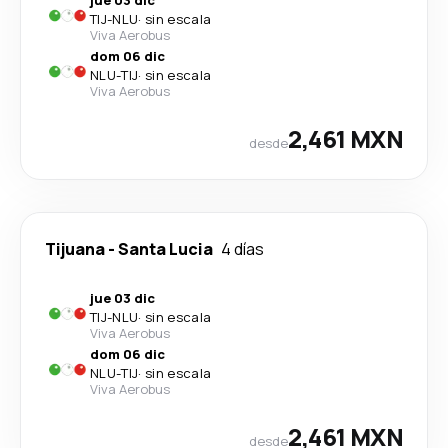
jue 03 dic
TIJ
-
NLU
·
sin escala
Viva Aerobus
dom 06 dic
NLU
-
TIJ
·
sin escala
Viva Aerobus
2,461 MXN
desde
Tijuana
-
Santa Lucia
4 días
jue 03 dic
TIJ
-
NLU
·
sin escala
Viva Aerobus
dom 06 dic
NLU
-
TIJ
·
sin escala
Viva Aerobus
2,461 MXN
desde