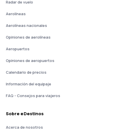
Radar de vuelo
Aerolíneas
Aerolíneas nacionales
Opiniones de aerolíneas
Aeropuertos
Opiniones de aeropuertos
Calendario de precios
Información del equipaje
FAQ - Consejos para viajeros
Sobre eDestinos
Acerca de nosotros