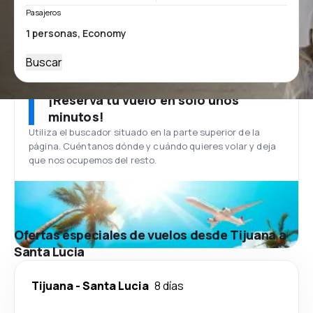
Pasajeros
Buscar
¡Reserva tu vuelo en solo unos
minutos!
Utiliza el buscador situado en la parte superior de la
página. Cuéntanos dónde y cuándo quieres volar y deja
que nos ocupemos del resto.
Ofertas especiales de vuelos desde Tijuana a
Santa Lucia
Tijuana
-
Santa Lucia
8 días