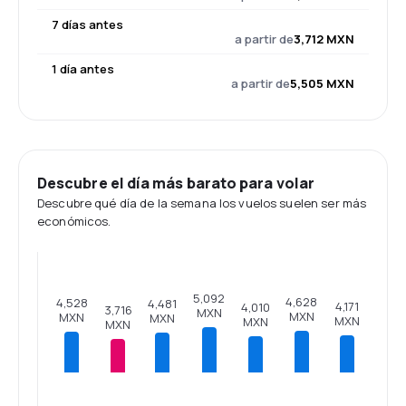
7 días antes
a partir de
3,712 MXN
1 día antes
a partir de
5,505 MXN
Descubre el día más barato para volar
Descubre qué día de la semana los vuelos suelen ser más
económicos.
5,092
4,628
4,528
4,481
4,171
4,010
3,716
MXN
MXN
MXN
MXN
MXN
MXN
MXN