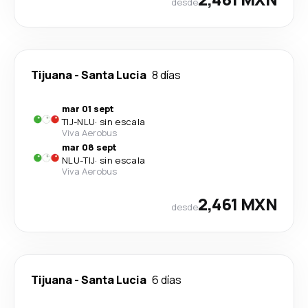
desde
Tijuana
-
Santa Lucia
8 días
mar 01 sept
TIJ
-
NLU
·
sin escala
Viva Aerobus
mar 08 sept
NLU
-
TIJ
·
sin escala
Viva Aerobus
2,461 MXN
desde
Tijuana
-
Santa Lucia
6 días