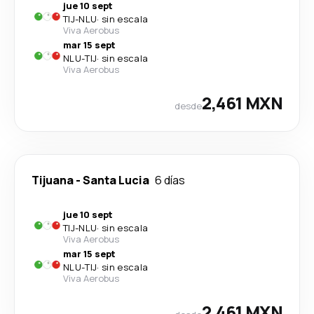
jue 10 sept
TIJ
-
NLU
·
sin escala
Viva Aerobus
mar 15 sept
NLU
-
TIJ
·
sin escala
Viva Aerobus
2,461 MXN
desde
Tijuana
-
Santa Lucia
6 días
jue 10 sept
TIJ
-
NLU
·
sin escala
Viva Aerobus
mar 15 sept
NLU
-
TIJ
·
sin escala
Viva Aerobus
2,461 MXN