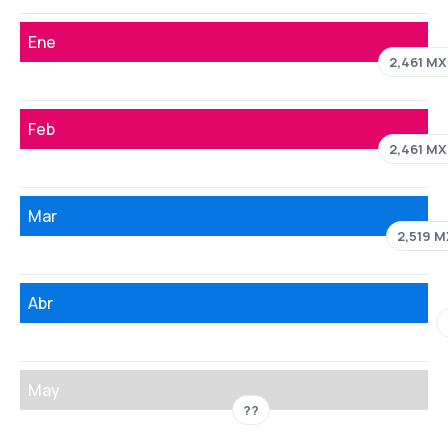
Ene
2,461 M
Feb
2,461 M
Mar
2,519 
Abr
May
??