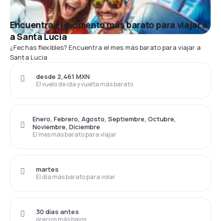
Encuentra el momento más barato para viajar a
a Santa Lucia
¿Fechas flexibles? Encuentra el mes más barato para viajar a
Santa Lucia
desde 2,461 MXN
El vuelo de ida y vuelta más barato
Enero, Febrero, Agosto, Septiembre, Octubre,
Noviembre, Diciembre
El mes más barato para viajar
martes
El día más barato para volar
30 días antes
precios más bajos