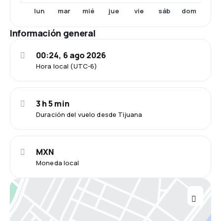
lun
mar
mié
jue
vie
sáb
dom
Información general
00:24, 6 ago 2026
Hora local (UTC-6)
3 h 5 min
Duración del vuelo desde Tijuana
MXN
Moneda local