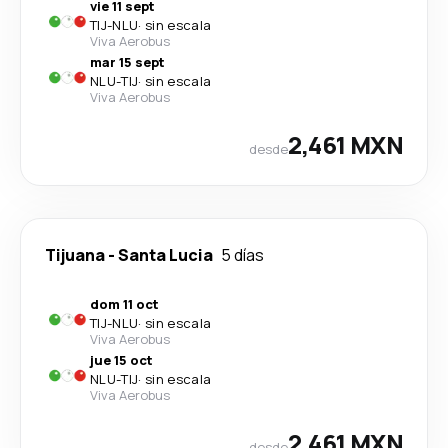
vie 11 sept
TIJ
-
NLU
·
sin escala
Viva Aerobus
mar 15 sept
NLU
-
TIJ
·
sin escala
Viva Aerobus
2,461 MXN
desde
Tijuana
-
Santa Lucia
5 días
dom 11 oct
TIJ
-
NLU
·
sin escala
Viva Aerobus
jue 15 oct
NLU
-
TIJ
·
sin escala
Viva Aerobus
2,461 MXN
desde