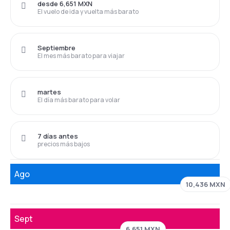
desde 6,651 MXN
El vuelo de ida y vuelta más barato
Septiembre
El mes más barato para viajar
martes
El día más barato para volar
7 días antes
precios más bajos
Ago
10,436 MXN
Sept
6,651 MXN