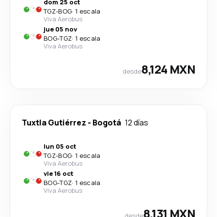
dom 25 oct
TGZ
-
BOG
·
1 escala
Viva Aerobus
jue 05 nov
BOG
-
TGZ
·
1 escala
Viva Aerobus
8,124 MXN
desde
Tuxtla Gutiérrez
-
Bogotá
12 días
lun 05 oct
TGZ
-
BOG
·
1 escala
Viva Aerobus
vie 16 oct
BOG
-
TGZ
·
1 escala
Viva Aerobus
8,131 MXN
desde