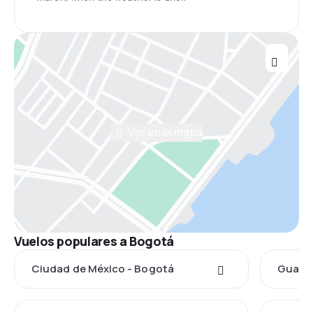
Ver en el mapa
Vuelos populares a Bogotá
Ciudad de México - Bogotá
Guadal