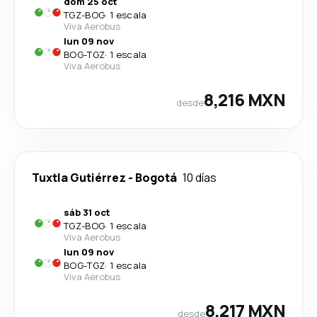
dom 25 oct
TGZ
-
BOG
·
1 escala
Viva Aerobus
lun 09 nov
BOG
-
TGZ
·
1 escala
Viva Aerobus
8,216 MXN
desde
Tuxtla Gutiérrez
-
Bogotá
10 días
sáb 31 oct
TGZ
-
BOG
·
1 escala
Viva Aerobus
lun 09 nov
BOG
-
TGZ
·
1 escala
Viva Aerobus
8,217 MXN
desde