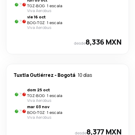
lun 05 oct
TGZ
-
BOG
·
1 escala
Viva Aerobus
vie 16 oct
BOG
-
TGZ
·
1 escala
Viva Aerobus
8,336 MXN
desde
Tuxtla Gutiérrez
-
Bogotá
10 días
dom 25 oct
TGZ
-
BOG
·
1 escala
Viva Aerobus
mar 03 nov
BOG
-
TGZ
·
1 escala
Viva Aerobus
8,377 MXN
desde