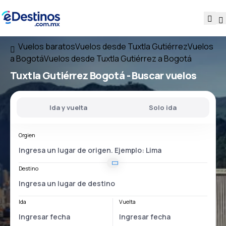
Vuelos baratos
Vuelos desde Tuxtla Gutiérrez
Vuelos
a Bogotá
Vuelos desde Tuxtla Gutiérrez a Bogotá
Tuxtla Gutiérrez Bogotá
- Buscar vuelos
Ida y vuelta
Solo ida
Orgien
Destino
Ida
Vuelta