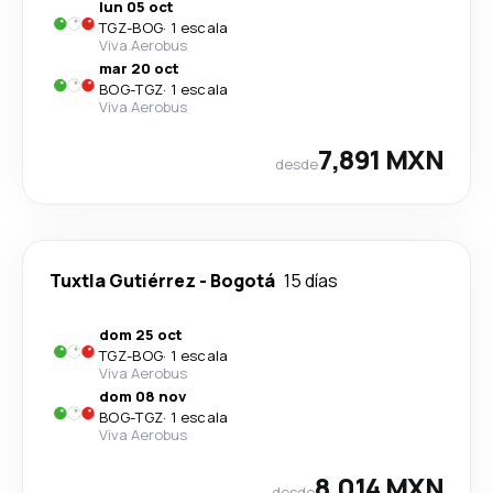
lun 05 oct
TGZ
-
BOG
·
1 escala
Viva Aerobus
mar 20 oct
BOG
-
TGZ
·
1 escala
Viva Aerobus
7,891 MXN
desde
Tuxtla Gutiérrez
-
Bogotá
15 días
dom 25 oct
TGZ
-
BOG
·
1 escala
Viva Aerobus
dom 08 nov
BOG
-
TGZ
·
1 escala
Viva Aerobus
8,014 MXN
desde