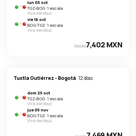
lun 05 oct
TGZ
-
BOG
·
1 escala
Viva Aerobus
vie 16 oct
BOG
-
TGZ
·
1 escala
Viva Aerobus
7,402 MXN
desde
Tuxtla Gutiérrez
-
Bogotá
12 días
dom 25 oct
TGZ
-
BOG
·
1 escala
Viva Aerobus
jue 05 nov
BOG
-
TGZ
·
1 escala
Viva Aerobus
7,469 MXN