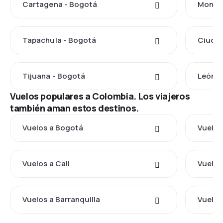
Cartagena - Bogotá
Monter
Tapachula - Bogotá
Ciudad
Tijuana - Bogotá
León d
Vuelos populares a Colombia. Los viajeros
también aman estos destinos.
Vuelos a Bogotá
Vuelos
Vuelos a Cali
Vuelos
Vuelos a Barranquilla
Vuelos