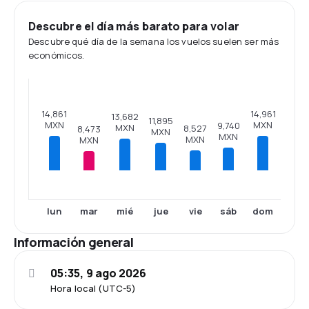
Descubre el día más barato para volar
Descubre qué día de la semana los vuelos suelen ser más
económicos.
14,961
14,861
13,682
11,895
MXN
MXN
9,740
MXN
8,527
8,473
MXN
MXN
MXN
MXN
lun
mar
mié
jue
vie
sáb
dom
Información general
05:35, 9 ago 2026
Hora local (UTC-5)