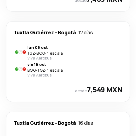
desde
Tuxtla Gutiérrez
-
Bogotá
12 días
lun 05 oct
TGZ
-
BOG
·
1 escala
Viva Aerobus
vie 16 oct
BOG
-
TGZ
·
1 escala
Viva Aerobus
7,549 MXN
desde
Tuxtla Gutiérrez
-
Bogotá
16 días