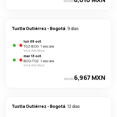
desde
Tuxtla Gutiérrez
-
Bogotá
9 días
lun 05 oct
TGZ
-
BOG
·
1 escala
Viva Aerobus
mar 13 oct
BOG
-
TGZ
·
1 escala
Viva Aerobus
6,967 MXN
desde
Tuxtla Gutiérrez
-
Bogotá
12 días