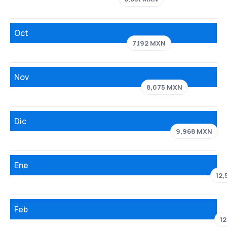
Oct
7,192 MXN
Nov
8,075 MXN
Dic
9,968 MXN
Ene
12
Feb
1