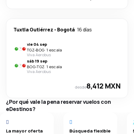
Tuxtla Gutiérrez
-
Bogotá
16 días
vie 04 sep
TGZ
-
BOG
·
1 escala
Viva Aerobus
sáb 19 sep
BOG
-
TGZ
·
1 escala
Viva Aerobus
8,412 MXN
desde
¿Por qué vale la pena reservar vuelos con
eDestinos?
La mayor oferta
Búsqueda flexible