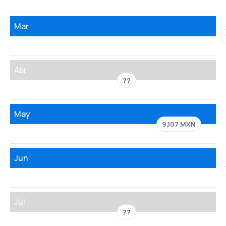
Mar
Abr
??
May
9,107 MXN
Jun
Jul
??