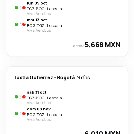
lun 05 oct
TGZ
-
BOG
·
1 escala
Viva Aerobus
mar 13 oct
BOG
-
TGZ
·
1 escala
Viva Aerobus
5,668 MXN
desde
Tuxtla Gutiérrez
-
Bogotá
9 días
sáb 31 oct
TGZ
-
BOG
·
1 escala
Viva Aerobus
dom 08 nov
BOG
-
TGZ
·
1 escala
Viva Aerobus
6,010 MXN