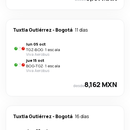
Tuxtla Gutiérrez
-
Bogotá
11 días
lun 05 oct
TGZ
-
BOG
·
1 escala
Viva Aerobus
jue 15 oct
BOG
-
TGZ
·
1 escala
Viva Aerobus
8,162 MXN
desde
Tuxtla Gutiérrez
-
Bogotá
16 días