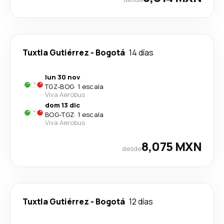
Tuxtla Gutiérrez
-
Bogotá
14 días
lun 30 nov
TGZ
-
BOG
·
1 escala
Viva Aerobus
dom 13 dic
BOG
-
TGZ
·
1 escala
Viva Aerobus
8,075 MXN
desde
Tuxtla Gutiérrez
-
Bogotá
12 días