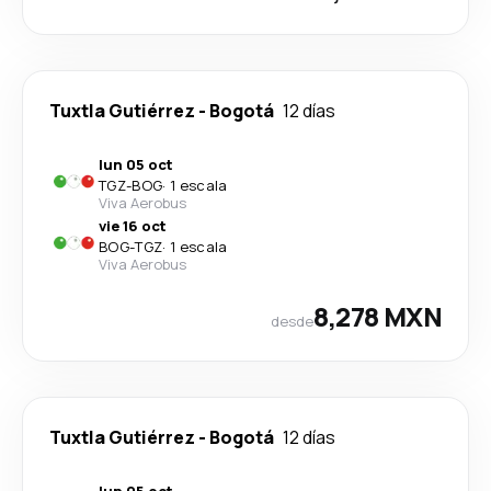
Tuxtla Gutiérrez
-
Bogotá
12 días
lun 05 oct
TGZ
-
BOG
·
1 escala
Viva Aerobus
vie 16 oct
BOG
-
TGZ
·
1 escala
Viva Aerobus
8,278 MXN
desde
Tuxtla Gutiérrez
-
Bogotá
12 días