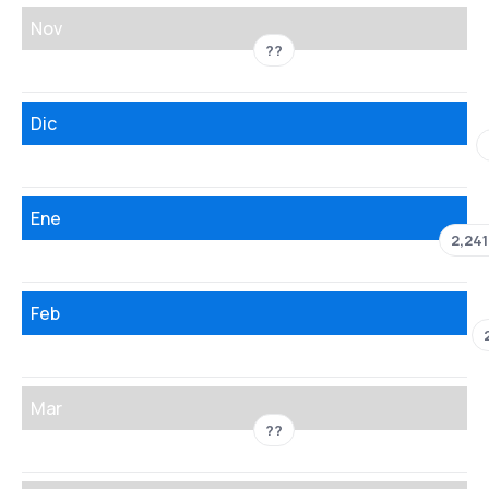
Nov
??
Dic
Ene
2,24
Feb
Mar
??