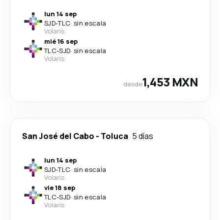
lun 14 sep
SJD
-
TLC
·
sin escala
Volaris
mié 16 sep
TLC
-
SJD
·
sin escala
Volaris
1,453 MXN
desde
San José del Cabo
-
Toluca
5 días
lun 14 sep
SJD
-
TLC
·
sin escala
Volaris
vie 18 sep
TLC
-
SJD
·
sin escala
Volaris