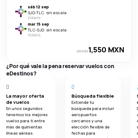
sáb 12 sep
SJD
-
TLC
·
sin escala
Volaris
mar 15 sep
TLC
-
SJD
·
sin escala
Volaris
1,550 MXN
desde
¿Por qué vale la pena reservar vuelos con
eDestinos?
La mayor oferta
Búsqueda flexible
de vuelos
Extiende tu
En unos segundos
búsqueda para incluir
tenemos los mejores
aeropuertos
vuelos para ti entre
cercanos y una
más de quinientas
elección flexible de
líneas aéreas.
fechas para