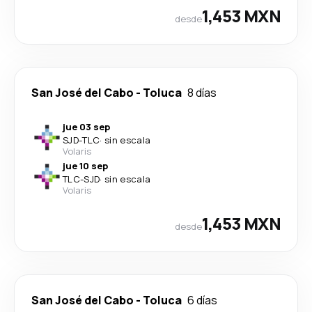
1,453 MXN
desde
San José del Cabo
-
Toluca
8 días
jue 03 sep
SJD
-
TLC
·
sin escala
Volaris
jue 10 sep
TLC
-
SJD
·
sin escala
Volaris
1,453 MXN
desde
San José del Cabo
-
Toluca
6 días