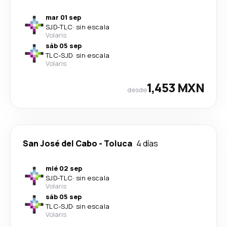
mar 01 sep
SJD
-
TLC
·
sin escala
Volaris
sáb 05 sep
TLC
-
SJD
·
sin escala
Volaris
1,453 MXN
desde
San José del Cabo
-
Toluca
4 días
mié 02 sep
SJD
-
TLC
·
sin escala
Volaris
sáb 05 sep
TLC
-
SJD
·
sin escala
Volaris