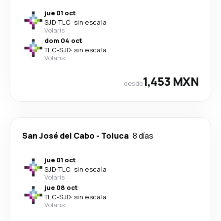
jue 01 oct
SJD
-
TLC
·
sin escala
Volaris
dom 04 oct
TLC
-
SJD
·
sin escala
Volaris
1,453 MXN
desde
San José del Cabo
-
Toluca
8 días
jue 01 oct
SJD
-
TLC
·
sin escala
Volaris
jue 08 oct
TLC
-
SJD
·
sin escala
Volaris