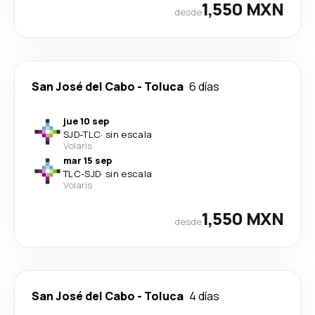
1,550 MXN
desde
San José del Cabo
-
Toluca
6 días
jue 10 sep
SJD
-
TLC
·
sin escala
Volaris
mar 15 sep
TLC
-
SJD
·
sin escala
Volaris
1,550 MXN
desde
San José del Cabo
-
Toluca
4 días