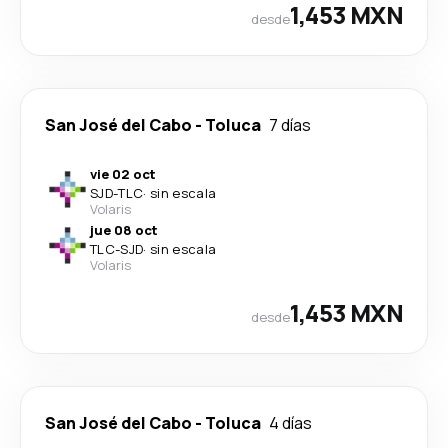
1,453 MXN
desde
San José del Cabo
-
Toluca
7 días
vie 02 oct
SJD
-
TLC
·
sin escala
Volaris
jue 08 oct
TLC
-
SJD
·
sin escala
Volaris
1,453 MXN
desde
San José del Cabo
-
Toluca
4 días