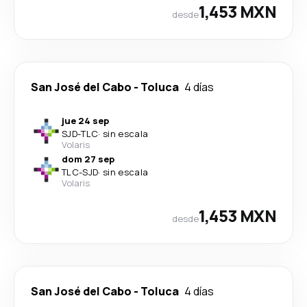
1,453 MXN
desde
San José del Cabo
-
Toluca
4 días
jue 24 sep
SJD
-
TLC
·
sin escala
Volaris
dom 27 sep
TLC
-
SJD
·
sin escala
Volaris
1,453 MXN
desde
San José del Cabo
-
Toluca
4 días