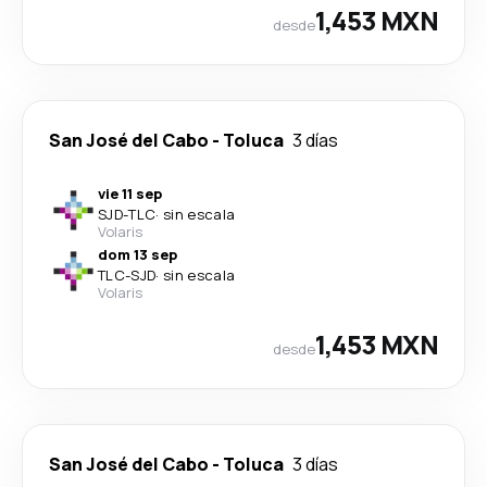
1,453 MXN
desde
San José del Cabo
-
Toluca
3 días
vie 11 sep
SJD
-
TLC
·
sin escala
Volaris
dom 13 sep
TLC
-
SJD
·
sin escala
Volaris
1,453 MXN
desde
San José del Cabo
-
Toluca
3 días