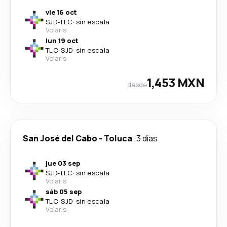
vie 16 oct
SJD
-
TLC
·
sin escala
Volaris
lun 19 oct
TLC
-
SJD
·
sin escala
Volaris
1,453 MXN
desde
San José del Cabo
-
Toluca
3 días
jue 03 sep
SJD
-
TLC
·
sin escala
Volaris
sáb 05 sep
TLC
-
SJD
·
sin escala
Volaris