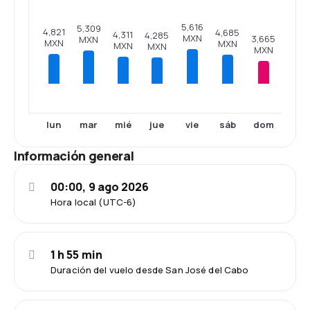
5,616
5,309
4,821
4,685
4,311
4,285
MXN
3,665
MXN
MXN
MXN
MXN
MXN
MXN
lun
mar
mié
jue
vie
sáb
dom
Información general
00:00, 9 ago 2026
Hora local (UTC-6)
1 h 55 min
Duración del vuelo desde San José del Cabo