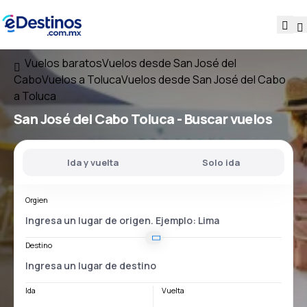
Vuelos baratos
Vuelos desde San José del
Cabo
Vuelos a Toluca
Vuelos desde San José del Cabo
a Toluca
San José del Cabo Toluca
- Buscar vuelos
Ida y vuelta
Solo ida
Orgien
Destino
Ida
Vuelta