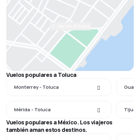
Ver en el mapa
Vuelos populares a Toluca
Monterrey - Toluca
Guadal
Mérida - Toluca
Tijuan
Vuelos populares a México. Los viajeros
también aman estos destinos.