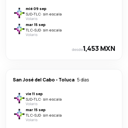
mié 09 sep
SJD
-
TLC
·
sin escala
Volaris
mar 15 sep
TLC
-
SJD
·
sin escala
Volaris
1,453 MXN
desde
San José del Cabo
-
Toluca
5 días
vie 11 sep
SJD
-
TLC
·
sin escala
Volaris
mar 15 sep
TLC
-
SJD
·
sin escala
Volaris