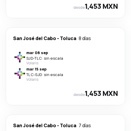
1,453 MXN
desde
San José del Cabo
-
Toluca
8 días
mar 08 sep
SJD
-
TLC
·
sin escala
Volaris
mar 15 sep
TLC
-
SJD
·
sin escala
Volaris
1,453 MXN
desde
San José del Cabo
-
Toluca
7 días