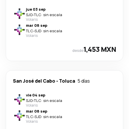
jue 03 sep
SJD
-
TLC
·
sin escala
Volaris
mar 08 sep
TLC
-
SJD
·
sin escala
Volaris
1,453 MXN
desde
San José del Cabo
-
Toluca
5 días
vie 04 sep
SJD
-
TLC
·
sin escala
Volaris
mar 08 sep
TLC
-
SJD
·
sin escala
Volaris