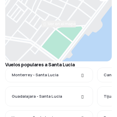
Ver en el mapa
Vuelos populares a Santa Lucia
Monterrey - Santa Lucia
Cancún
Guadalajara - Santa Lucia
Tijuan