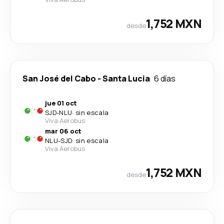
1,752 MXN
desde
San José del Cabo
-
Santa Lucia
6 días
jue 01 oct
SJD
-
NLU
·
sin escala
Viva Aerobus
mar 06 oct
NLU
-
SJD
·
sin escala
Viva Aerobus
1,752 MXN
desde