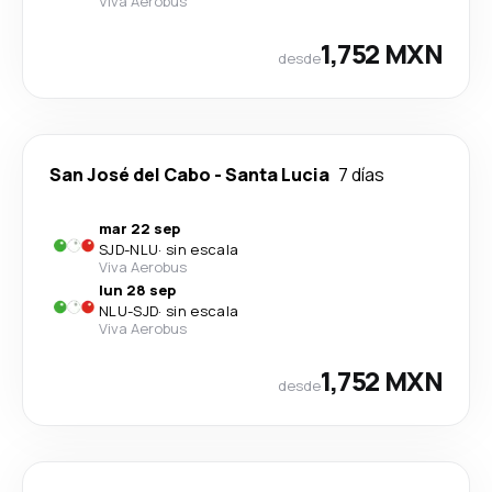
Viva Aerobus
1,752 MXN
desde
San José del Cabo
-
Santa Lucia
7 días
mar 22 sep
SJD
-
NLU
·
sin escala
Viva Aerobus
lun 28 sep
NLU
-
SJD
·
sin escala
Viva Aerobus
1,752 MXN
desde