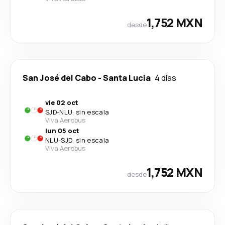
1,752 MXN
desde
San José del Cabo
-
Santa Lucia
4 días
vie 02 oct
SJD
-
NLU
·
sin escala
Viva Aerobus
lun 05 oct
NLU
-
SJD
·
sin escala
Viva Aerobus
1,752 MXN
desde