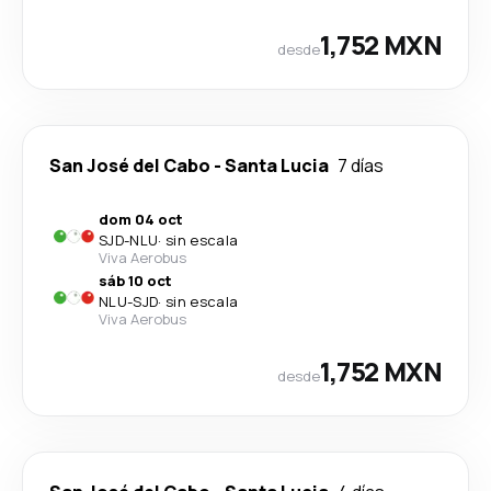
1,752 MXN
desde
San José del Cabo
-
Santa Lucia
7 días
dom 04 oct
SJD
-
NLU
·
sin escala
Viva Aerobus
sáb 10 oct
NLU
-
SJD
·
sin escala
Viva Aerobus
1,752 MXN
desde