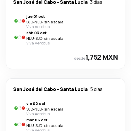
San José del Cabo
-
Santa Lucia
3 días
jue 01 oct
SJD
-
NLU
·
sin escala
Viva Aerobus
sáb 03 oct
NLU
-
SJD
·
sin escala
Viva Aerobus
1,752 MXN
desde
San José del Cabo
-
Santa Lucia
5 días
vie 02 oct
SJD
-
NLU
·
sin escala
Viva Aerobus
mar 06 oct
NLU
-
SJD
·
sin escala
Viva Aerobus