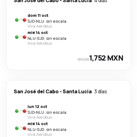
San José del Cabo
-
Santa Lucia
4 días
dom 11 oct
SJD
-
NLU
·
sin escala
Viva Aerobus
mié 14 oct
NLU
-
SJD
·
sin escala
Viva Aerobus
1,752 MXN
desde
San José del Cabo
-
Santa Lucia
3 días
lun 12 oct
SJD
-
NLU
·
sin escala
Viva Aerobus
mié 14 oct
NLU
-
SJD
·
sin escala
Viva Aerobus