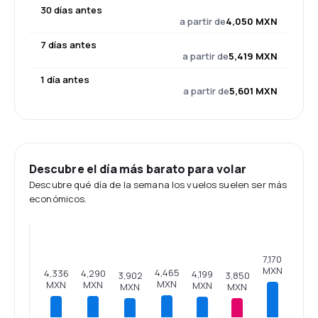
30 días antes
a partir de
4,050 MXN
7 días antes
a partir de
5,419 MXN
1 día antes
a partir de
5,601 MXN
Descubre el día más barato para volar
Descubre qué día de la semana los vuelos suelen ser más
económicos.
7,170
MXN
4,465
4,336
4,290
4,199
3,902
3,850
MXN
MXN
MXN
MXN
MXN
MXN