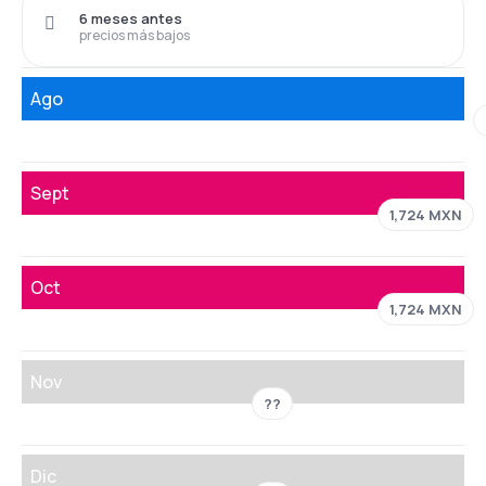
6 meses antes
precios más bajos
Ago
Sept
1,724 MXN
Oct
1,724 MXN
Nov
??
Dic