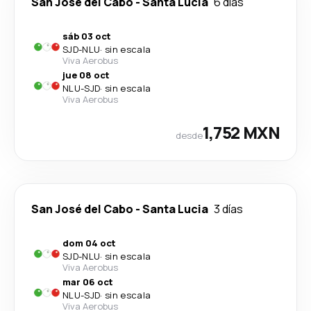
San José del Cabo
-
Santa Lucia
6 días
sáb 03 oct
SJD
-
NLU
·
sin escala
Viva Aerobus
jue 08 oct
NLU
-
SJD
·
sin escala
Viva Aerobus
1,752 MXN
desde
San José del Cabo
-
Santa Lucia
3 días
dom 04 oct
SJD
-
NLU
·
sin escala
Viva Aerobus
mar 06 oct
NLU
-
SJD
·
sin escala
Viva Aerobus