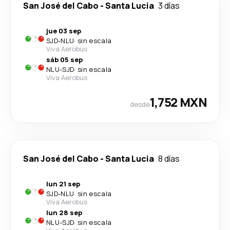
San José del Cabo
-
Santa Lucia
3 días
jue 03 sep
SJD
-
NLU
·
sin escala
Viva Aerobus
sáb 05 sep
NLU
-
SJD
·
sin escala
Viva Aerobus
1,752 MXN
desde
San José del Cabo
-
Santa Lucia
8 días
lun 21 sep
SJD
-
NLU
·
sin escala
Viva Aerobus
lun 28 sep
NLU
-
SJD
·
sin escala