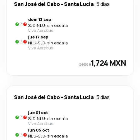
San José del Cabo
-
Santa Lucia
5 días
dom 13 sep
SJD
-
NLU
·
sin escala
Viva Aerobus
jue 17 sep
NLU
-
SJD
·
sin escala
Viva Aerobus
1,724 MXN
desde
San José del Cabo
-
Santa Lucia
5 días
jue 01 oct
SJD
-
NLU
·
sin escala
Viva Aerobus
lun 05 oct
NLU
-
SJD
·
sin escala