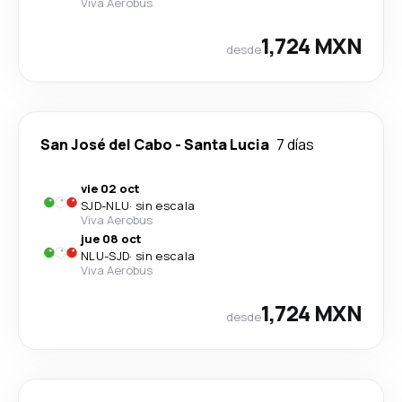
Viva Aerobus
1,724 MXN
desde
San José del Cabo
-
Santa Lucia
7 días
vie 02 oct
SJD
-
NLU
·
sin escala
Viva Aerobus
jue 08 oct
NLU
-
SJD
·
sin escala
Viva Aerobus
1,724 MXN
desde