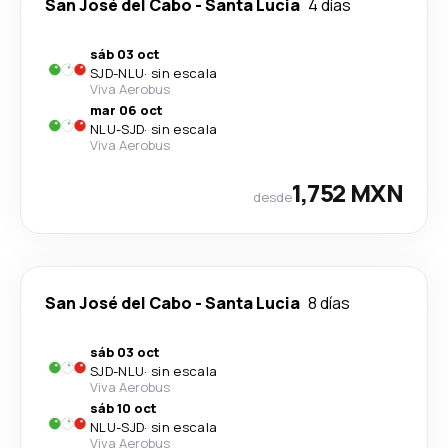
San José del Cabo
-
Santa Lucia
4 días
sáb 03 oct
SJD
-
NLU
·
sin escala
Viva Aerobus
mar 06 oct
NLU
-
SJD
·
sin escala
Viva Aerobus
1,752 MXN
desde
San José del Cabo
-
Santa Lucia
8 días
sáb 03 oct
SJD
-
NLU
·
sin escala
Viva Aerobus
sáb 10 oct
NLU
-
SJD
·
sin escala
Viva Aerobus