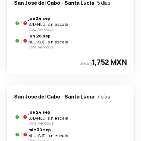
San José del Cabo
-
Santa Lucia
5 días
jue 24 sep
SJD
-
NLU
·
sin escala
Viva Aerobus
lun 28 sep
NLU
-
SJD
·
sin escala
Viva Aerobus
1,752 MXN
desde
San José del Cabo
-
Santa Lucia
7 días
jue 24 sep
SJD
-
NLU
·
sin escala
Viva Aerobus
mié 30 sep
NLU
-
SJD
·
sin escala
Viva Aerobus