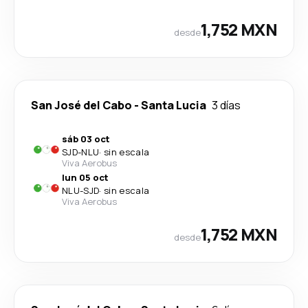
1,752 MXN
desde
San José del Cabo
-
Santa Lucia
3 días
sáb 03 oct
SJD
-
NLU
·
sin escala
Viva Aerobus
lun 05 oct
NLU
-
SJD
·
sin escala
Viva Aerobus
1,752 MXN
desde