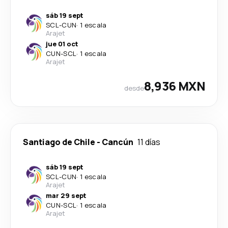
sáb 19 sept
SCL
-
CUN
·
1 escala
Arajet
jue 01 oct
CUN
-
SCL
·
1 escala
Arajet
8,936 MXN
desde
Santiago de Chile
-
Cancún
11 días
sáb 19 sept
SCL
-
CUN
·
1 escala
Arajet
mar 29 sept
CUN
-
SCL
·
1 escala
Arajet