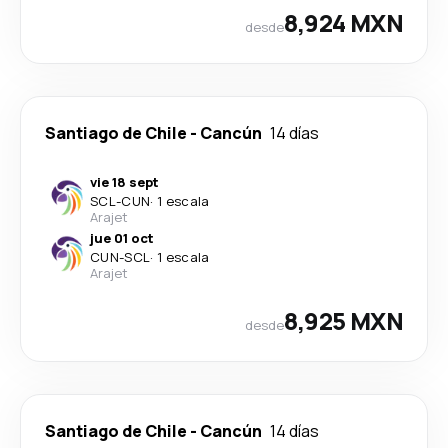
8,924 MXN
desde
Santiago de Chile
-
Cancún
14 días
vie 18 sept
SCL
-
CUN
·
1 escala
Arajet
jue 01 oct
CUN
-
SCL
·
1 escala
Arajet
8,925 MXN
desde
Santiago de Chile
-
Cancún
14 días