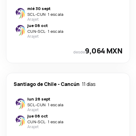
mié 30 sept
SCL
-
CUN
·
1 escala
Arajet
jue 08 oct
CUN
-
SCL
·
1 escala
Arajet
9,064 MXN
desde
Santiago de Chile
-
Cancún
11 días
lun 28 sept
SCL
-
CUN
·
1 escala
Arajet
jue 08 oct
CUN
-
SCL
·
1 escala
Arajet