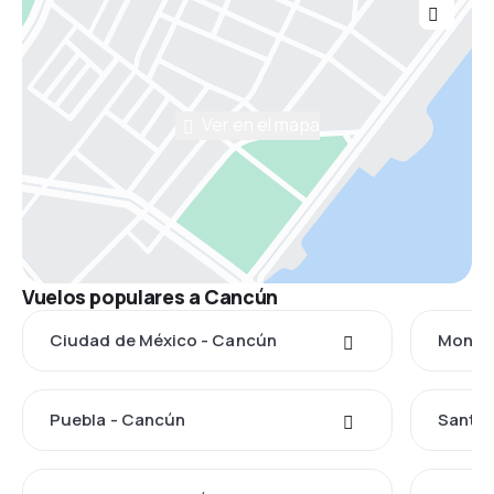
Ver en el mapa
Vuelos populares a Cancún
Ciudad de México - Cancún
Monter
Puebla - Cancún
Santia