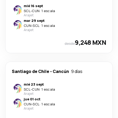
mié 16 sept
SCL
-
CUN
·
1 escala
Arajet
mar 29 sept
CUN
-
SCL
·
1 escala
Arajet
9,248 MXN
desde
Santiago de Chile
-
Cancún
9 días
mié 23 sept
SCL
-
CUN
·
1 escala
Arajet
jue 01 oct
CUN
-
SCL
·
1 escala
Arajet