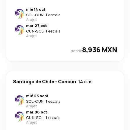
mié 14 oct
SCL
-
CUN
·
1 escala
Arajet
mar 27 oct
CUN
-
SCL
·
1 escala
Arajet
8,936 MXN
desde
Santiago de Chile
-
Cancún
14 días
mié 23 sept
SCL
-
CUN
·
1 escala
Arajet
mar 06 oct
CUN
-
SCL
·
1 escala
Arajet