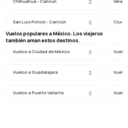
Chihuahua - Cancún
Veracr
San Luis Potosí - Cancún
Ciudad
Vuelos populares a México. Los viajeros
también aman estos destinos.
Vuelos a Ciudad de México
Vuelos
Vuelos a Guadalajara
Vuelos
Vuelos a Puerto Vallarta
Vuelos