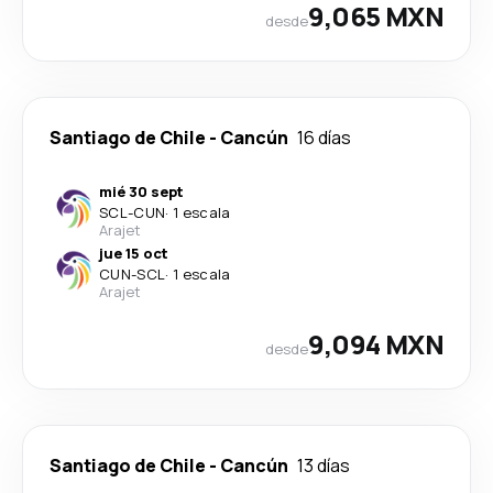
9,065 MXN
desde
Santiago de Chile
-
Cancún
16 días
mié 30 sept
SCL
-
CUN
·
1 escala
Arajet
jue 15 oct
CUN
-
SCL
·
1 escala
Arajet
9,094 MXN
desde
Santiago de Chile
-
Cancún
13 días