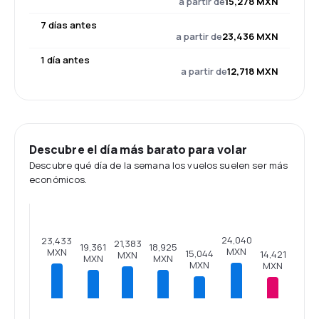
a partir de
15,278 MXN
7 días antes
a partir de
23,436 MXN
1 día antes
a partir de
12,718 MXN
Descubre el día más barato para volar
Descubre qué día de la semana los vuelos suelen ser más
económicos.
24,040
23,433
21,383
19,361
18,925
MXN
MXN
15,044
14,421
MXN
MXN
MXN
MXN
MXN