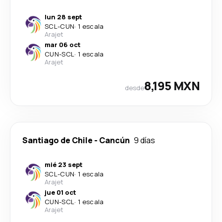
lun 28 sept
SCL
-
CUN
·
1 escala
Arajet
mar 06 oct
CUN
-
SCL
·
1 escala
Arajet
8,195 MXN
desde
Santiago de Chile
-
Cancún
9 días
mié 23 sept
SCL
-
CUN
·
1 escala
Arajet
jue 01 oct
CUN
-
SCL
·
1 escala
Arajet