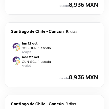
8,936 MXN
desde
Santiago de Chile
-
Cancún
16 días
lun 12 oct
SCL
-
CUN
·
1 escala
Arajet
mar 27 oct
CUN
-
SCL
·
1 escala
Arajet
8,936 MXN
desde
Santiago de Chile
-
Cancún
9 días