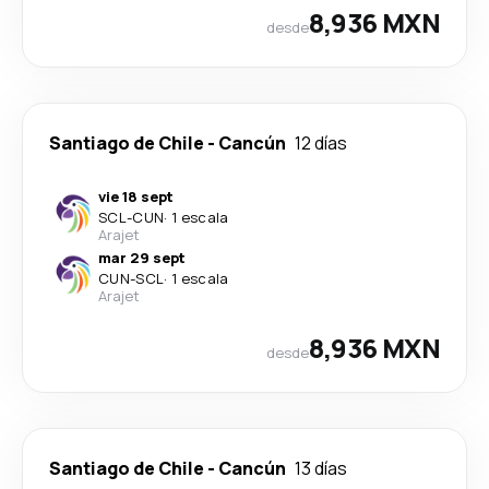
8,936 MXN
desde
Santiago de Chile
-
Cancún
12 días
vie 18 sept
SCL
-
CUN
·
1 escala
Arajet
mar 29 sept
CUN
-
SCL
·
1 escala
Arajet
8,936 MXN
desde
Santiago de Chile
-
Cancún
13 días