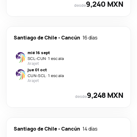
9,240 MXN
desde
Santiago de Chile
-
Cancún
16 días
mié 16 sept
SCL
-
CUN
·
1 escala
Arajet
jue 01 oct
CUN
-
SCL
·
1 escala
Arajet
9,248 MXN
desde
Santiago de Chile
-
Cancún
14 días