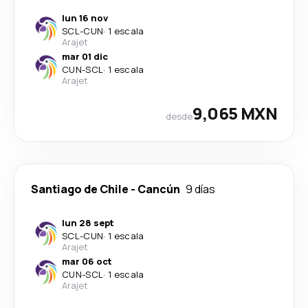
lun 16 nov
SCL
-
CUN
·
1 escala
Arajet
mar 01 dic
CUN
-
SCL
·
1 escala
Arajet
9,065 MXN
desde
Santiago de Chile
-
Cancún
9 días
lun 28 sept
SCL
-
CUN
·
1 escala
Arajet
mar 06 oct
CUN
-
SCL
·
1 escala
Arajet