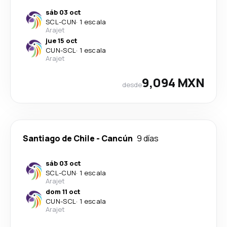
sáb 03 oct
SCL
-
CUN
·
1 escala
Arajet
jue 15 oct
CUN
-
SCL
·
1 escala
Arajet
9,094 MXN
desde
Santiago de Chile
-
Cancún
9 días
sáb 03 oct
SCL
-
CUN
·
1 escala
Arajet
dom 11 oct
CUN
-
SCL
·
1 escala
Arajet