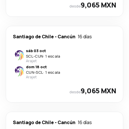
9,065 MXN
desde
Santiago de Chile
-
Cancún
16 días
sáb 03 oct
SCL
-
CUN
·
1 escala
Arajet
dom 18 oct
CUN
-
SCL
·
1 escala
Arajet
9,065 MXN
desde
Santiago de Chile
-
Cancún
16 días