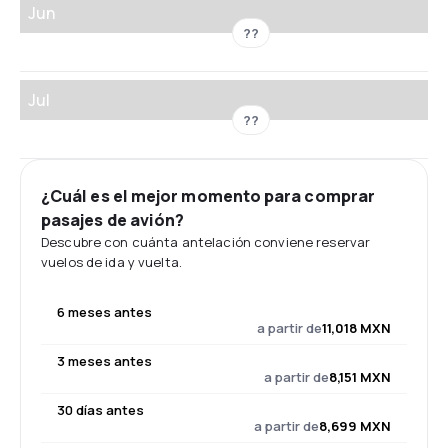
Jun
??
Jul
??
¿Cuál es el mejor momento para comprar
pasajes de avión?
Descubre con cuánta antelación conviene reservar
vuelos de ida y vuelta.
6 meses antes
a partir de
11,018 MXN
3 meses antes
a partir de
8,151 MXN
30 días antes
a partir de
8,699 MXN