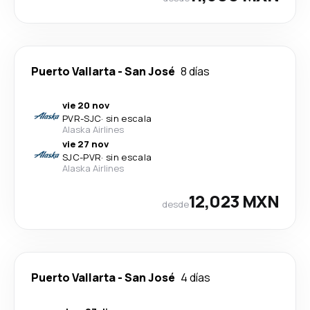
Puerto Vallarta
-
San José
8 días
vie 20 nov
PVR
-
SJC
·
sin escala
Alaska Airlines
vie 27 nov
SJC
-
PVR
·
sin escala
Alaska Airlines
12,023 MXN
desde
Puerto Vallarta
-
San José
4 días