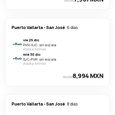
desde
Puerto Vallarta
-
San José
6 días
vie 25 dic
PVR
-
SJC
·
sin escala
Alaska Airlines
mié 30 dic
SJC
-
PVR
·
sin escala
Alaska Airlines
8,994 MXN
desde
Puerto Vallarta
-
San José
8 días