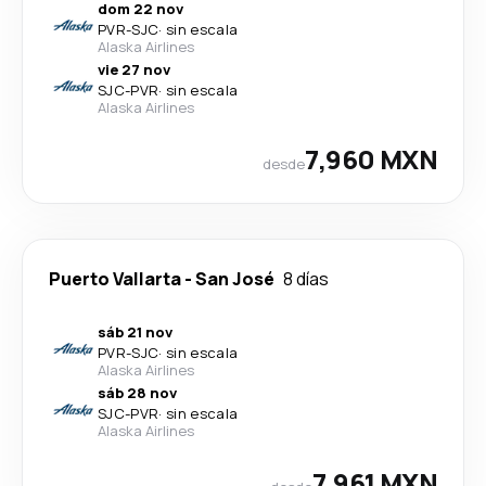
dom 22 nov
PVR
-
SJC
·
sin escala
Alaska Airlines
vie 27 nov
SJC
-
PVR
·
sin escala
Alaska Airlines
7,960 MXN
desde
Puerto Vallarta
-
San José
8 días
sáb 21 nov
PVR
-
SJC
·
sin escala
Alaska Airlines
sáb 28 nov
SJC
-
PVR
·
sin escala
Alaska Airlines
7,961 MXN