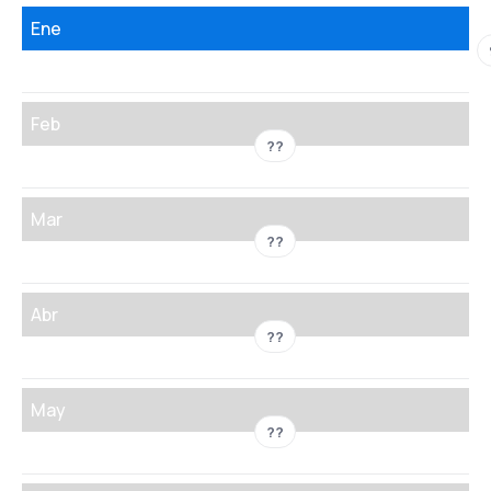
Ene
Feb
??
Mar
??
Abr
??
May
??