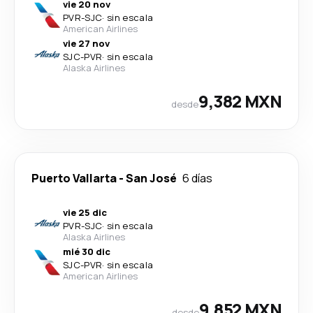
vie 20 nov
PVR
-
SJC
·
sin escala
American Airlines
vie 27 nov
SJC
-
PVR
·
sin escala
Alaska Airlines
9,382 MXN
desde
Puerto Vallarta
-
San José
6 días
vie 25 dic
PVR
-
SJC
·
sin escala
Alaska Airlines
mié 30 dic
SJC
-
PVR
·
sin escala
American Airlines
9,852 MXN
desde