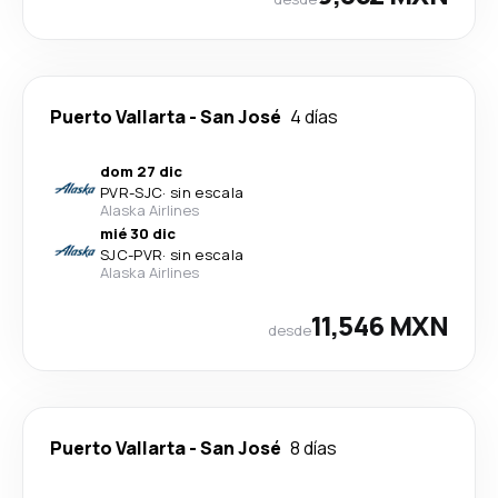
Puerto Vallarta
-
San José
4 días
dom 27 dic
PVR
-
SJC
·
sin escala
Alaska Airlines
mié 30 dic
SJC
-
PVR
·
sin escala
Alaska Airlines
11,546 MXN
desde
Puerto Vallarta
-
San José
8 días