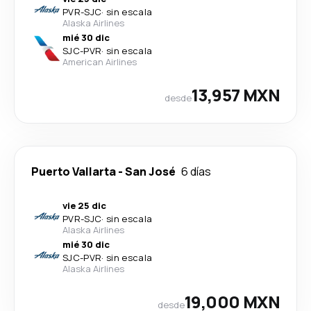
PVR
-
SJC
·
sin escala
Alaska Airlines
mié 30 dic
SJC
-
PVR
·
sin escala
American Airlines
13,957 MXN
desde
Puerto Vallarta
-
San José
6 días
vie 25 dic
PVR
-
SJC
·
sin escala
Alaska Airlines
mié 30 dic
SJC
-
PVR
·
sin escala
Alaska Airlines
19,000 MXN
desde