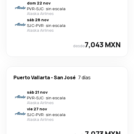
dom 22 nov
PVR
-
SJC
·
sin escala
Alaska Airlines
sáb 28 nov
SJC
-
PVR
·
sin escala
Alaska Airlines
7,043 MXN
desde
Puerto Vallarta
-
San José
7 días
sáb 21 nov
PVR
-
SJC
·
sin escala
Alaska Airlines
vie 27 nov
SJC
-
PVR
·
sin escala
Alaska Airlines
7,073 MXN