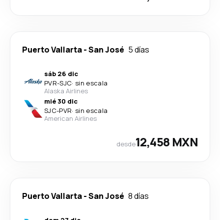
Puerto Vallarta
-
San José
5 días
sáb 26 dic
PVR
-
SJC
·
sin escala
Alaska Airlines
mié 30 dic
SJC
-
PVR
·
sin escala
American Airlines
12,458 MXN
desde
Puerto Vallarta
-
San José
8 días