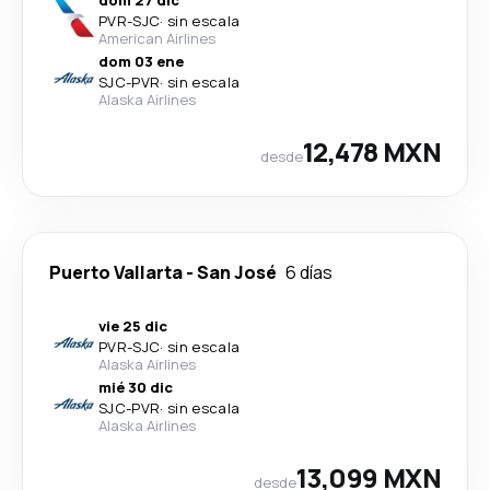
dom 27 dic
PVR
-
SJC
·
sin escala
American Airlines
dom 03 ene
SJC
-
PVR
·
sin escala
Alaska Airlines
12,478 MXN
desde
Puerto Vallarta
-
San José
6 días
vie 25 dic
PVR
-
SJC
·
sin escala
Alaska Airlines
mié 30 dic
SJC
-
PVR
·
sin escala
Alaska Airlines
13,099 MXN
desde