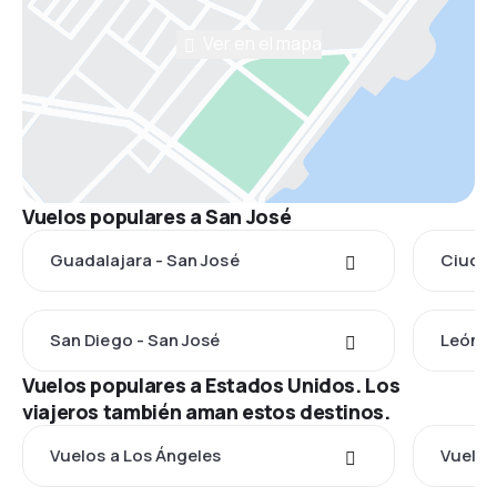
Ver en el mapa
Vuelos populares a San José
Guadalajara - San José
Ciudad
San Diego - San José
León d
Vuelos populares a Estados Unidos. Los
viajeros también aman estos destinos.
Vuelos a Los Ángeles
Vuelos