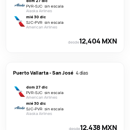
dom 27 dic
PVR
-
SJC
·
sin escala
Alaska Airlines
mié 30 dic
SJC
-
PVR
·
sin escala
American Airlines
12,404 MXN
desde
Puerto Vallarta
-
San José
4 días
dom 27 dic
PVR
-
SJC
·
sin escala
American Airlines
mié 30 dic
SJC
-
PVR
·
sin escala
Alaska Airlines
12,438 MXN
desde