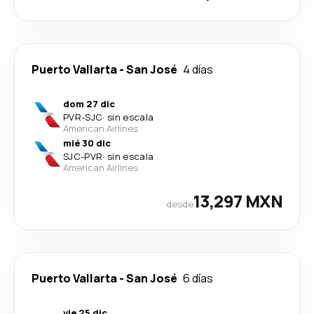
Puerto Vallarta
-
San José
4 días
dom 27 dic
PVR
-
SJC
·
sin escala
American Airlines
mié 30 dic
SJC
-
PVR
·
sin escala
American Airlines
13,297 MXN
desde
Puerto Vallarta
-
San José
6 días
vie 25 dic