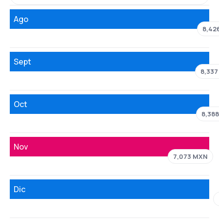
Ago
8,42
Sept
8,33
Oct
8,38
Nov
7,073 MXN
Dic