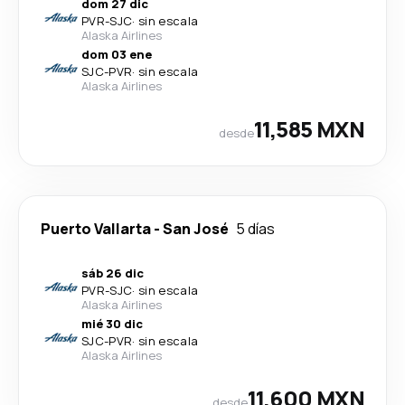
dom 27 dic
PVR
-
SJC
·
sin escala
Alaska Airlines
dom 03 ene
SJC
-
PVR
·
sin escala
Alaska Airlines
11,585 MXN
desde
Puerto Vallarta
-
San José
5 días
sáb 26 dic
PVR
-
SJC
·
sin escala
Alaska Airlines
mié 30 dic
SJC
-
PVR
·
sin escala
Alaska Airlines
11,600 MXN
desde