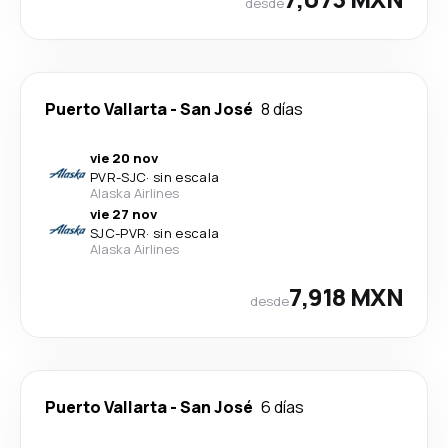
desde
Puerto Vallarta
-
San José
8 días
vie 20 nov
PVR
-
SJC
·
sin escala
Alaska Airlines
vie 27 nov
SJC
-
PVR
·
sin escala
Alaska Airlines
7,918 MXN
desde
Puerto Vallarta
-
San José
6 días