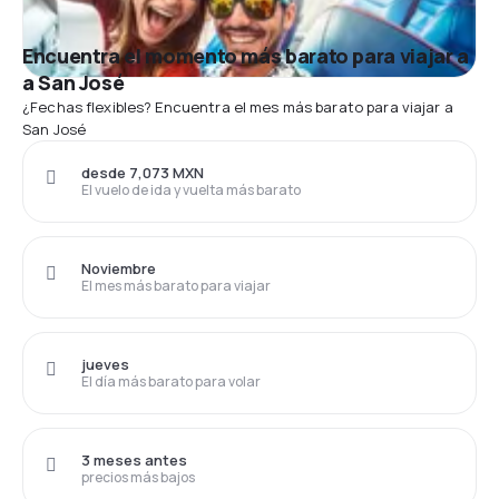
Encuentra el momento más barato para viajar a
a San José
¿Fechas flexibles? Encuentra el mes más barato para viajar a
San José
desde 7,073 MXN
El vuelo de ida y vuelta más barato
Noviembre
El mes más barato para viajar
jueves
El día más barato para volar
3 meses antes
precios más bajos