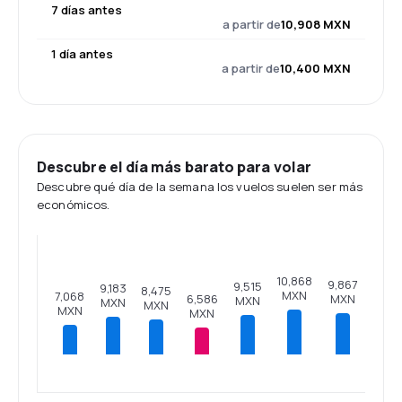
7 días antes
a partir de
10,908 MXN
1 día antes
a partir de
10,400 MXN
Descubre el día más barato para volar
Descubre qué día de la semana los vuelos suelen ser más
económicos.
10,868
9,867
9,515
9,183
8,475
MXN
7,068
6,586
MXN
MXN
MXN
MXN
MXN
MXN