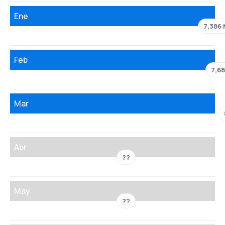
Ene
7,386
Feb
7,6
Mar
Abr
??
May
??