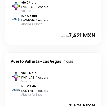
vie 04 dic
PVR
-
LAS
·
1 escala
Volaris
lun 07 dic
LAS
-
PVR
·
1 escala
Alaska Airlines
7,421 MXN
desde
Puerto Vallarta
-
Las Vegas
4 días
vie 04 dic
PVR
-
LAS
·
1 escala
Volaris
lun 07 dic
LAS
-
PVR
·
1 escala
Alaska Airlines
7,421 MXN