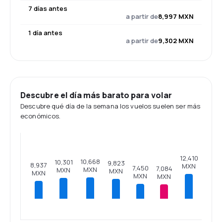
7 días antes
a partir de
8,997 MXN
1 día antes
a partir de
9,302 MXN
Descubre el día más barato para volar
Descubre qué día de la semana los vuelos suelen ser más
económicos.
12,410
10,668
10,301
9,823
8,937
MXN
7,450
7,084
MXN
MXN
MXN
MXN
MXN
MXN