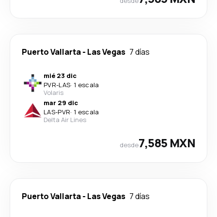
desde
Puerto Vallarta
-
Las Vegas
7 días
mié 23 dic
PVR
-
LAS
·
1 escala
Volaris
mar 29 dic
LAS
-
PVR
·
1 escala
Delta Air Lines
7,585 MXN
desde
Puerto Vallarta
-
Las Vegas
7 días