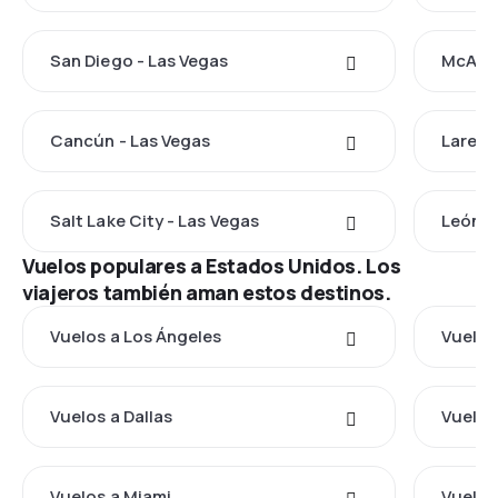
San Diego - Las Vegas
McAlle
Cancún - Las Vegas
Laredo
Salt Lake City - Las Vegas
León d
Vuelos populares a Estados Unidos. Los
viajeros también aman estos destinos.
Vuelos a Los Ángeles
Vuelos
Vuelos a Dallas
Vuelos
Vuelos a Miami
Vuelos