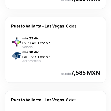
Puerto Vallarta
-
Las Vegas
8 días
mié 23 dic
PVR
-
LAS
·
1 escala
Volaris
mié 30 dic
LAS
-
PVR
·
1 escala
Aeromexico
7,585 MXN
desde
Puerto Vallarta
-
Las Vegas
8 días