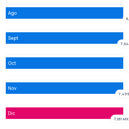
Ago
8
Sept
7,6
Oct
Nov
7,49
Dic
7,181 M