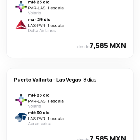
mié 23 dic
PVR
-
LAS
·
1 escala
Volaris
mar 29 dic
LAS
-
PVR
·
1 escala
Delta Air Lines
7,585 MXN
desde
Puerto Vallarta
-
Las Vegas
8 días
mié 23 dic
PVR
-
LAS
·
1 escala
Volaris
mié 30 dic
LAS
-
PVR
·
1 escala
Aeromexico
7,585 MXN
desde