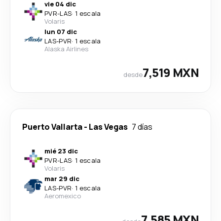
vie 04 dic
PVR
-
LAS
·
1 escala
Volaris
lun 07 dic
LAS
-
PVR
·
1 escala
Alaska Airlines
7,519 MXN
desde
Puerto Vallarta
-
Las Vegas
7 días
mié 23 dic
PVR
-
LAS
·
1 escala
Volaris
mar 29 dic
LAS
-
PVR
·
1 escala
Aeromexico
7,585 MXN