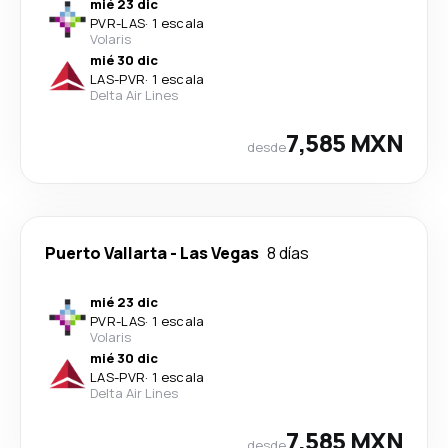
mié 23 dic
PVR
-
LAS
·
1 escala
Volaris
mié 30 dic
LAS
-
PVR
·
1 escala
Delta Air Lines
7,585 MXN
desde
Puerto Vallarta
-
Las Vegas
8 días
mié 23 dic
PVR
-
LAS
·
1 escala
Volaris
mié 30 dic
LAS
-
PVR
·
1 escala
Delta Air Lines
7,585 MXN
desde