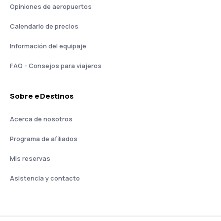
Opiniones de aeropuertos
Calendario de precios
Información del equipaje
FAQ - Consejos para viajeros
Sobre eDestinos
Acerca de nosotros
Programa de afiliados
Mis reservas
Asistencia y contacto