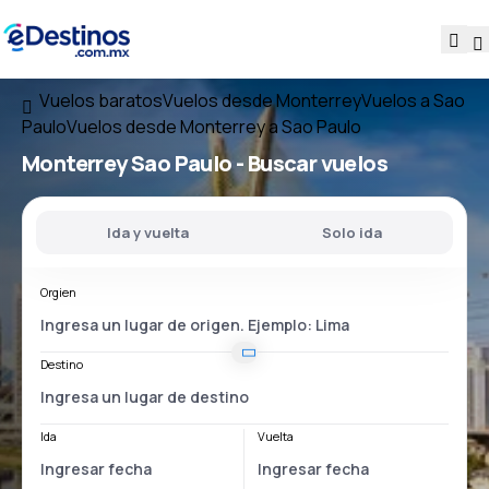
Vuelos baratos
Vuelos desde Monterrey
Vuelos a Sao
Paulo
Vuelos desde Monterrey a Sao Paulo
Monterrey Sao Paulo
- Buscar vuelos
Ida y vuelta
Solo ida
Orgien
Destino
Ida
Vuelta