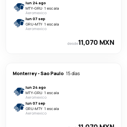
lun 24 ago
MTY
-
GRU
·
1 escala
Aeromexico
lun 07 sep
GRU
-
MTY
·
1 escala
Aeromexico
11,070 MXN
desde
Monterrey
-
Sao Paulo
15 días
lun 24 ago
MTY
-
GRU
·
1 escala
Aeromexico
lun 07 sep
GRU
-
MTY
·
1 escala
Aeromexico
11,070 MXN