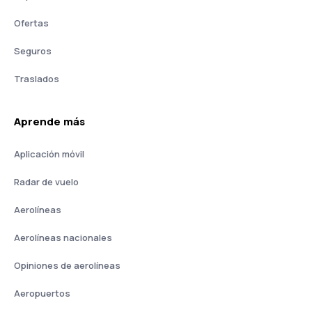
Ofertas
Seguros
Traslados
Aprende más
Aplicación móvil
Radar de vuelo
Aerolíneas
Aerolíneas nacionales
Opiniones de aerolíneas
Aeropuertos