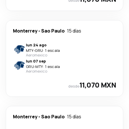
desde
Monterrey
-
Sao Paulo
15 días
lun 24 ago
MTY
-
GRU
·
1 escala
Aeromexico
lun 07 sep
GRU
-
MTY
·
1 escala
Aeromexico
11,070 MXN
desde
Monterrey
-
Sao Paulo
15 días