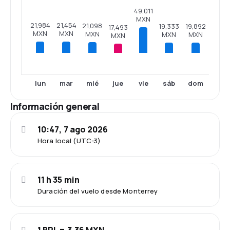
49,011
MXN
21,984
21,454
21,098
19,892
19,333
17,493
MXN
MXN
MXN
MXN
MXN
MXN
lun
mar
mié
jue
vie
sáb
dom
Información general
10:47, 7 ago 2026
Hora local (UTC-3)
11 h 35 min
Duración del vuelo desde Monterrey