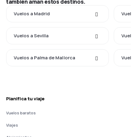
también aman estos destinos.
Vuelos a Madrid
Vuelos
Vuelos a Sevilla
Vuelos
Vuelos a Palma de Mallorca
Vuelos
Planifica tu viaje
Vuelos baratos
Viajes