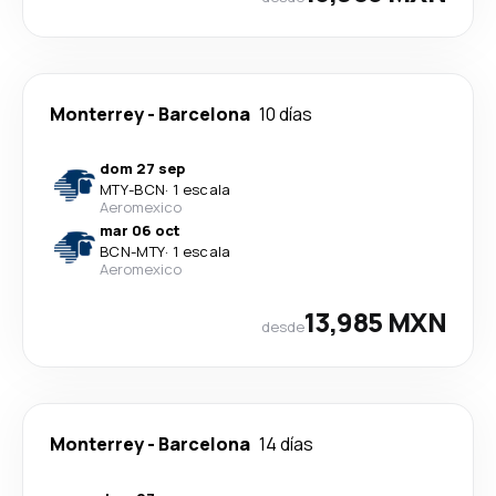
Monterrey
-
Barcelona
10 días
dom 27 sep
MTY
-
BCN
·
1 escala
Aeromexico
mar 06 oct
BCN
-
MTY
·
1 escala
Aeromexico
13,985 MXN
desde
Monterrey
-
Barcelona
14 días