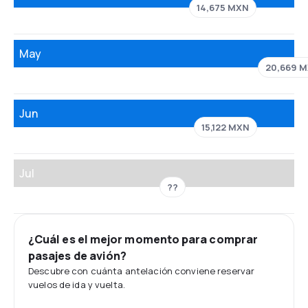
14,675 MXN
May
20,669 
Jun
15,122 MXN
Jul
??
¿Cuál es el mejor momento para comprar
pasajes de avión?
Descubre con cuánta antelación conviene reservar
vuelos de ida y vuelta.