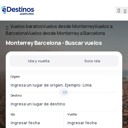
Vuelos baratos
Vuelos desde Monterrey
Vuelos a
Barcelona
Vuelos desde Monterrey a Barcelona
Monterrey Barcelona
- Buscar vuelos
Ida y vuelta
Solo ida
Orgien
Destino
Ida
Vuelta