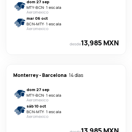
dom 27 sep
MTY
-
BCN
·
1 escala
Aeromexico
mar 06 oct
BCN
-
MTY
·
1 escala
Aeromexico
13,985 MXN
desde
Monterrey
-
Barcelona
14 días
dom 27 sep
MTY
-
BCN
·
1 escala
Aeromexico
sáb 10 oct
BCN
-
MTY
·
1 escala
Aeromexico
13,985 MXN
desde