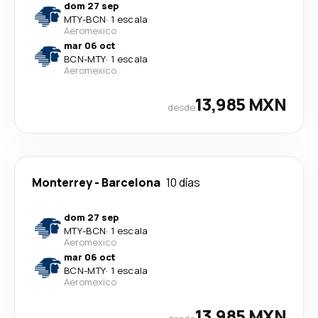
dom 27 sep
MTY
-
BCN
·
1 escala
Aeromexico
mar 06 oct
BCN
-
MTY
·
1 escala
Aeromexico
13,985 MXN
desde
Monterrey
-
Barcelona
10 días
dom 27 sep
MTY
-
BCN
·
1 escala
Aeromexico
mar 06 oct
BCN
-
MTY
·
1 escala
Aeromexico
13,985 MXN