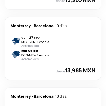
desde
Monterrey
-
Barcelona
10 días
dom 27 sep
MTY
-
BCN
·
1 escala
Aeromexico
mar 06 oct
BCN
-
MTY
·
1 escala
Aeromexico
13,985 MXN
desde
Monterrey
-
Barcelona
10 días