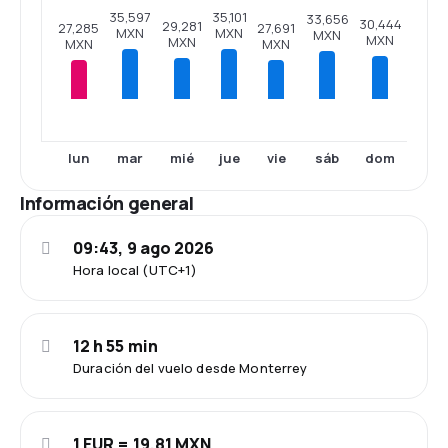
35,597
35,101
33,656
30,444
29,281
27,691
27,285
MXN
MXN
MXN
MXN
MXN
MXN
MXN
lun
mar
mié
jue
vie
sáb
dom
Información general
09:43, 9 ago 2026
Hora local (UTC+1)
12 h 55 min
Duración del vuelo desde Monterrey
1 EUR = 19.81 MXN