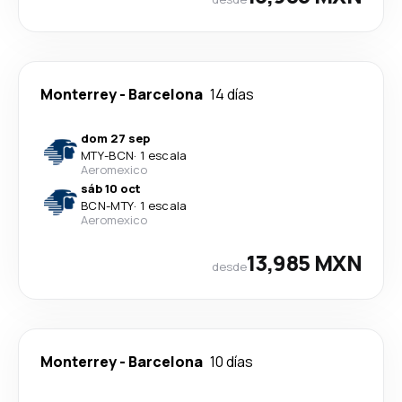
Monterrey
-
Barcelona
14 días
dom 27 sep
MTY
-
BCN
·
1 escala
Aeromexico
sáb 10 oct
BCN
-
MTY
·
1 escala
Aeromexico
13,985 MXN
desde
Monterrey
-
Barcelona
10 días