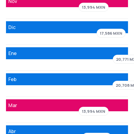
Nov
13,994 MXN
Dic
17,586 MXN
Ene
20,771 
Feb
20,708 
Mar
13,994 MXN
Abr