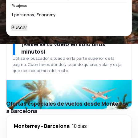
Pasajeros
Buscar
¡Reserva tu vuelo en solo unos
minutos!
Utiliza el buscador situado en la parte superior de la
página. Cuéntanos dónde y cuándo quieres volar y deja
que nos ocupemos del resto.
Ofertas especiales de vuelos desde Monterrey
a Barcelona
Monterrey
-
Barcelona
10 días