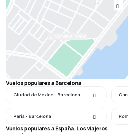
Ver en el mapa
Vuelos populares a Barcelona
Ciudad de México - Barcelona
Cancún
París - Barcelona
Roma -
Vuelos populares a España. Los viajeros